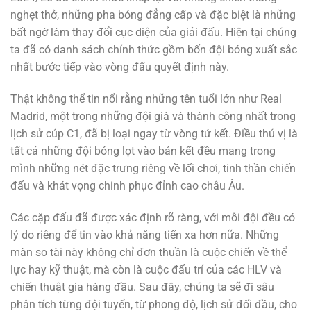
nghẹt thở, những pha bóng đẳng cấp và đặc biệt là những
bất ngờ làm thay đổi cục diện của giải đấu. Hiện tại chúng
ta đã có danh sách chính thức gồm bốn đội bóng xuất sắc
nhất bước tiếp vào vòng đấu quyết định này.
Thật không thể tin nổi rằng những tên tuổi lớn như Real
Madrid, một trong những đội già và thành công nhất trong
lịch sử cúp C1, đã bị loại ngay từ vòng tứ kết. Điều thú vị là
tất cả những đội bóng lọt vào bán kết đều mang trong
mình những nét đặc trưng riêng về lối chơi, tinh thần chiến
đấu và khát vọng chinh phục đỉnh cao châu Âu.
Các cặp đấu đã được xác định rõ ràng, với mỗi đội đều có
lý do riêng để tin vào khả năng tiến xa hơn nữa. Những
màn so tài này không chỉ đơn thuần là cuộc chiến về thể
lực hay kỹ thuật, mà còn là cuộc đấu trí của các HLV và
chiến thuật gia hàng đầu. Sau đây, chúng ta sẽ đi sâu
phân tích từng đội tuyển, từ phong độ, lịch sử đối đầu, cho