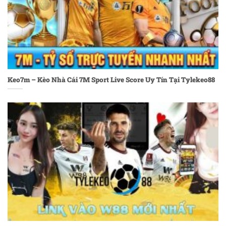
Keo7m – Kèo Nhà Cái 7M Sport Live Score Uy Tín Tại Tylekeo88