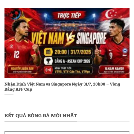
Nhận Định Việt Nam vs Singapore Ngày 31/7, 20h00 – Vòng
Bảng AFF Cup
KẾT QUẢ BÓNG ĐÁ MỚI NHẤT