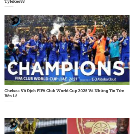
Tylekeo88
Chelsea Vô Địch FIFA Club World Cup 2025 Và Những Tin Tức
Bên Lề