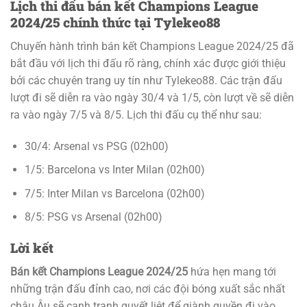
Lịch thi đấu bán kết Champions League
2024/25 chính thức tại Tylekeo88
Chuyến hành trình bán kết Champions League 2024/25 đã
bắt đầu với lịch thi đấu rõ ràng, chính xác được giới thiệu
bởi các chuyên trang uy tín như Tylekeo88. Các trận đấu
lượt đi sẽ diễn ra vào ngày 30/4 và 1/5, còn lượt về sẽ diễn
ra vào ngày 7/5 và 8/5. Lịch thi đấu cụ thể như sau:
30/4: Arsenal vs PSG (02h00)
1/5: Barcelona vs Inter Milan (02h00)
7/5: Inter Milan vs Barcelona (02h00)
8/5: PSG vs Arsenal (02h00)
Lời kết
Bán kết Champions League 2024/25
hứa hẹn mang tới
những trận đấu đỉnh cao, nơi các đội bóng xuất sắc nhất
châu Âu sẽ cạnh tranh quyết liệt để giành quyền đi vào