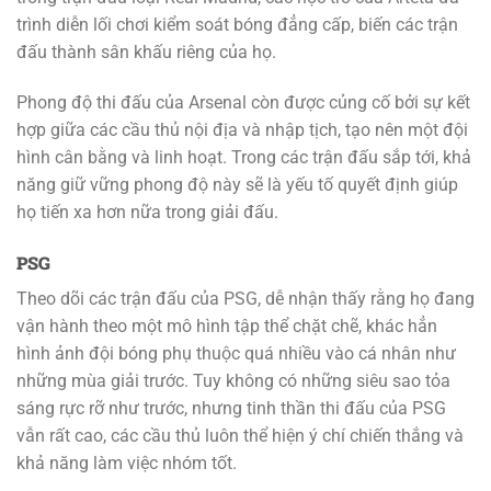
trình diễn lối chơi kiểm soát bóng đẳng cấp, biến các trận
đấu thành sân khấu riêng của họ.
Phong độ thi đấu của Arsenal còn được củng cố bởi sự kết
hợp giữa các cầu thủ nội địa và nhập tịch, tạo nên một đội
hình cân bằng và linh hoạt. Trong các trận đấu sắp tới, khả
năng giữ vững phong độ này sẽ là yếu tố quyết định giúp
họ tiến xa hơn nữa trong giải đấu.
PSG
Theo dõi các trận đấu của PSG, dễ nhận thấy rằng họ đang
vận hành theo một mô hình tập thể chặt chẽ, khác hẳn
hình ảnh đội bóng phụ thuộc quá nhiều vào cá nhân như
những mùa giải trước. Tuy không có những siêu sao tỏa
sáng rực rỡ như trước, nhưng tinh thần thi đấu của PSG
vẫn rất cao, các cầu thủ luôn thể hiện ý chí chiến thắng và
khả năng làm việc nhóm tốt.