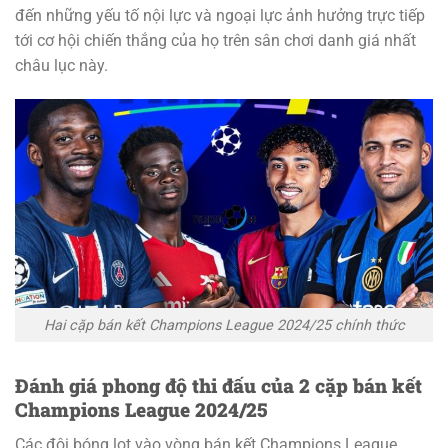
đến những yếu tố nội lực và ngoại lực ảnh hưởng trực tiếp
tới cơ hội chiến thắng của họ trên sân chơi danh giá nhất
châu lục này.
Hai cặp bán kết Champions League 2024/25 chính thức
Đánh giá phong độ thi đấu của 2 cặp bán kết
Champions League 2024/25
Các đội bóng lọt vào vòng bán kết Champions League