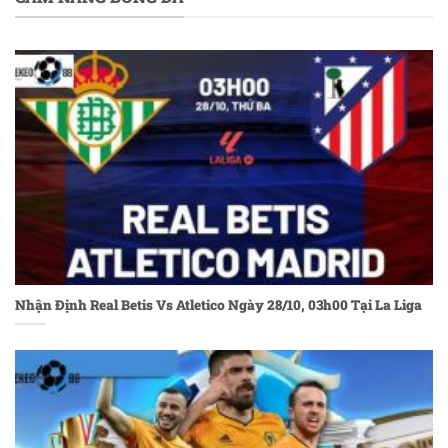
Nhận Định Real Betis Vs Atletico Ngày 28/10, 03h00 Tại La Liga