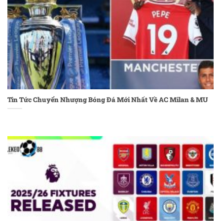
Tin Tức Chuyển Nhượng Bóng Đá Mới Nhất Về AC Milan & MU