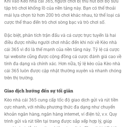
Khi vào Kèo nhà cái 365, người chơi bị thu hút bởi bộ sưu
tập trò chơi khổng lồ của nền tảng này. Bạn có thể thoải
mái lựa chọn từ hơn 200 trò chơi khác nhau, từ thể loại cá
cược thể thao đến trò chơi sòng bạc và trò chơi số.
Đặc biệt, phân tích trận đấu và cá cược trực tuyến là hai
điều được nhiều người chơi nhắc đến khi nói về Kèo nhà
cái 365 vì đó là thế mạnh của nền tảng này. Tỷ lệ cá cược
tại website cũng được cộng đồng cá cược đánh giá cao về
tính đa dạng và chính xác. Hơn nữa, tỷ lệ kèo của Kèo nhà
cái 365 luôn được cập nhật thường xuyên và nhanh chóng
trên thị trường.
Giao dịch hướng đến sự tối giản
Kèo nhà cái 365 cung cấp tốc độ giao dịch gửi và rút tiền
cực nhanh, với nhiều phương thức đa dạng như chuyển
khoản ngân hàng, ngân hàng internet, ví điện tử, v.v. Quy
trình gửi và rút tiền tại trang được sắp xếp hợp lý, giúp