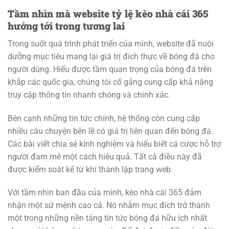
Tầm nhìn mà website tỷ lệ kèo nhà cái 365
hướng tới trong tương lai
Trong suốt quá trình phát triển của mình, website đã nuôi
dưỡng mục tiêu mang lại giá trị đích thực về bóng đá cho
người dùng. Hiểu được tầm quan trọng của bóng đá trên
khắp các quốc gia, chúng tôi cố gắng cung cấp khả năng
truy cập thông tin nhanh chóng và chính xác.
Bên cạnh những tin tức chính, hệ thống còn cung cấp
nhiều câu chuyện bên lề có giá trị liên quan đến bóng đá.
Các bài viết chia sẻ kinh nghiệm và hiểu biết cá cược hỗ trợ
người đam mê một cách hiệu quả. Tất cả điều này đã
được kiểm soát kể từ khi thành lập trang web.
Với tầm nhìn ban đầu của mình, kèo nhà cái 365 đảm
nhận một sứ mệnh cao cả. Nó nhằm mục đích trở thành
một trong những nền tảng tin tức bóng đá hữu ích nhất