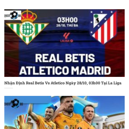
Nhận Định Real Betis Vs Atletico Ngày 28/10, 03h00 Tại La Liga