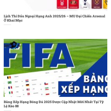
Lịch Thi Đấu Ngoại Hạng Anh 2025/26 – MU Đại Chiến Arsenal
Ở Khai Mạc
Bảng Xếp Hạng Bóng Đá 2025 Được Cập Nhật Mới Nhất Tại Tỷ
Lệ Kèo 88