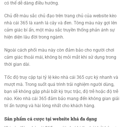
có thể dễ dàng điều hướng.
Chủ đề màu sắc chủ đạo trên trang chủ của website kèo
nhà cái 365 là xanh lá cây và đen. Tông màu này gợi lên
cảm giác bí ẩn, một màu sắc truyền thống phản ánh sự
hiện diện lâu đời trong ngành.
Ngoài cách phối màu này còn đảm bảo cho người chơi
cảm giác thoải mái, không bị mỏi mắt khi sử dụng trong
thời gian dài.
Tốc độ truy cập tại tỷ lệ kèo nhà cái 365 cực kỳ nhanh và
mượt mà. Trong suốt quá trình trải nghiệm người dùng,
bạn sẽ không gặp phải bất kỳ trục trặc, độ trễ hoặc độ trễ
nào. Kèo nhà cái 365 đảm bảo mang đến không gian giải
trí ấn tượng và hài lòng nhất cho khách hàng.
Sản phẩm cá cược tại website khá đa dạng