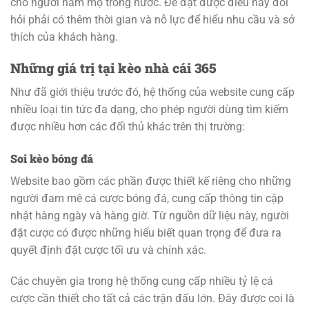
cho người hâm mộ trong nước. Để đạt được điều này đòi
hỏi phải có thêm thời gian và nỗ lực để hiểu nhu cầu và sở
thích của khách hàng.
Những giá trị tại kèo nhà cái 365
Như đã giới thiệu trước đó, hệ thống của website cung cấp
nhiều loại tin tức đa dạng, cho phép người dùng tìm kiếm
được nhiều hơn các đối thủ khác trên thị trường:
Soi kèo bóng đá
Website bao gồm các phần được thiết kế riêng cho những
người đam mê cá cược bóng đá, cung cấp thông tin cập
nhật hàng ngày và hàng giờ. Từ nguồn dữ liệu này, người
đặt cược có được những hiểu biết quan trọng để đưa ra
quyết định đặt cược tối ưu và chính xác.
Các chuyên gia trong hệ thống cung cấp nhiều tỷ lệ cá
cược cần thiết cho tất cả các trận đấu lớn. Đây được coi là