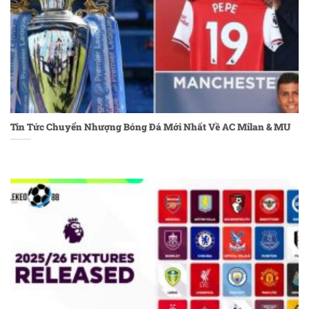
Tin Tức Chuyển Nhượng Bóng Đá Mới Nhất Về AC Milan & MU