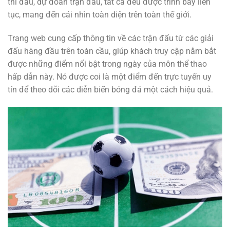
thi đấu, dự đoán trận đấu, tất cả đều được trình bày liên
tục, mang đến cái nhìn toàn diện trên toàn thế giới.
Trang web cung cấp thông tin về các trận đấu từ các giải
đấu hàng đầu trên toàn cầu, giúp khách truy cập nắm bắt
được những điểm nổi bật trong ngày của môn thể thao
hấp dẫn này. Nó được coi là một điểm đến trực tuyến uy
tín để theo dõi các diễn biến bóng đá một cách hiệu quả.