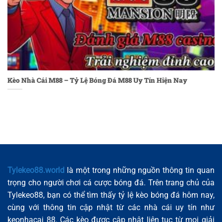
Kèo Nhà Cái M88 – Tỷ Lệ Bóng Đá M88 Uy Tín Hiện Nay
Tylekeo88.world
là một trong những nguồn thông tin quan
trọng cho người chơi cá cược bóng đá. Trên trang chủ của
Tylekeo88, bạn có thể tìm thấy tỷ lệ kèo bóng đá hôm nay,
cùng với thông tin cập nhật từ các nhà cái uy tín như
keonhacai 88. Các kèo được cập nhật liên tục từ mọi giải