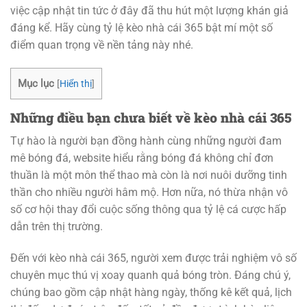
việc cập nhật tin tức ở đây đã thu hút một lượng khán giả
đáng kể. Hãy cùng tỷ lệ kèo nhà cái 365 bật mí một số
điểm quan trọng về nền tảng này nhé.
Mục lục
[
Hiển thị
]
Những điều bạn chưa biết về kèo nhà cái 365
Tự hào là người bạn đồng hành cùng những người đam
mê bóng đá, website hiểu rằng bóng đá không chỉ đơn
thuần là một môn thể thao mà còn là nơi nuôi dưỡng tinh
thần cho nhiều người hâm mộ. Hơn nữa, nó thừa nhận vô
số cơ hội thay đổi cuộc sống thông qua tỷ lệ cá cược hấp
dẫn trên thị trường.
Đến với kèo nhà cái 365, người xem được trải nghiệm vô số
chuyên mục thú vị xoay quanh quả bóng tròn. Đáng chú ý,
chúng bao gồm cập nhật hàng ngày, thống kê kết quả, lịch