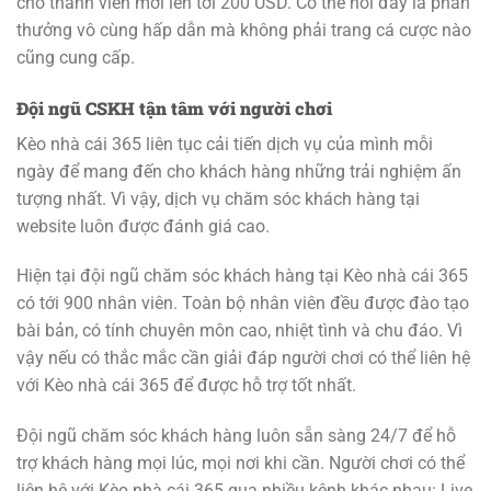
cho thành viên mới lên tới 200 USD. Có thể nói đây là phần
thưởng vô cùng hấp dẫn mà không phải trang cá cược nào
cũng cung cấp.
Đội ngũ CSKH tận tâm với người chơi
Kèo nhà cái 365 liên tục cải tiến dịch vụ của mình mỗi
ngày để mang đến cho khách hàng những trải nghiệm ấn
tượng nhất. Vì vậy, dịch vụ chăm sóc khách hàng tại
website luôn được đánh giá cao.
Hiện tại đội ngũ chăm sóc khách hàng tại Kèo nhà cái 365
có tới 900 nhân viên. Toàn bộ nhân viên đều được đào tạo
bài bản, có tính chuyên môn cao, nhiệt tình và chu đáo. Vì
vậy nếu có thắc mắc cần giải đáp người chơi có thể liên hệ
với Kèo nhà cái 365 để được hỗ trợ tốt nhất.
Đội ngũ chăm sóc khách hàng luôn sẵn sàng 24/7 để hỗ
trợ khách hàng mọi lúc, mọi nơi khi cần. Người chơi có thể
liên hệ với Kèo nhà cái 365 qua nhiều kênh khác nhau: Live