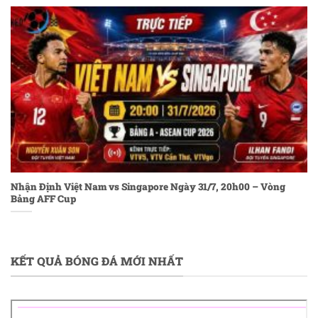
Nhận Định Việt Nam vs Singapore Ngày 31/7, 20h00 – Vòng
Bảng AFF Cup
KẾT QUẢ BÓNG ĐÁ MỚI NHẤT