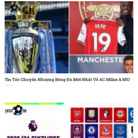
Tin Tức Chuyển Nhượng Bóng Đá Mới Nhất Về AC Milan & MU