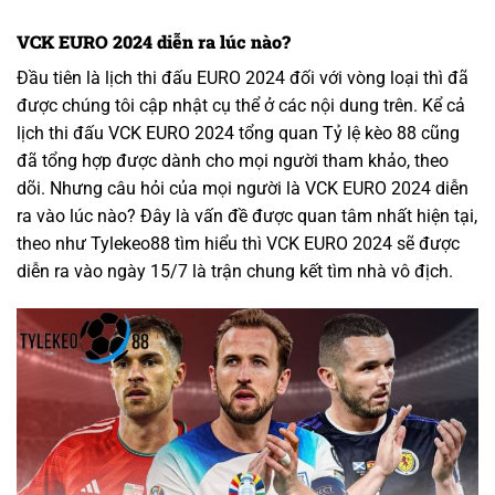
VCK EURO 2024 diễn ra lúc nào?
Đầu tiên là lịch thi đấu EURO 2024 đối với vòng loại thì đã
được chúng tôi cập nhật cụ thể ở các nội dung trên. Kể cả
lịch thi đấu VCK EURO 2024 tổng quan Tỷ lệ kèo 88 cũng
đã tổng hợp được dành cho mọi người tham khảo, theo
dõi. Nhưng câu hỏi của mọi người là VCK EURO 2024 diễn
ra vào lúc nào? Đây là vấn đề được quan tâm nhất hiện tại,
theo như Tylekeo88 tìm hiểu thì VCK EURO 2024 sẽ được
diễn ra vào ngày 15/7 là trận chung kết tìm nhà vô địch.