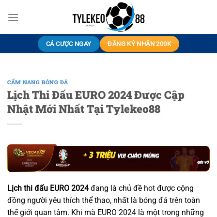
Chuyển
đến
nội
dung
CÁ CƯỢC NGAY
ĐĂNG KÝ NHẬN 200K
CẨM NANG BÓNG ĐÁ
Lịch Thi Đấu EURO 2024 Được Cập
Nhật Mới Nhất Tại Tylekeo88
Lịch thi đấu EURO 2024
đang là chủ đề hot được cộng
đồng người yêu thích thể thao, nhất là bóng đá trên toàn
thế giới quan tâm. Khi mà EURO 2024 là một trong những