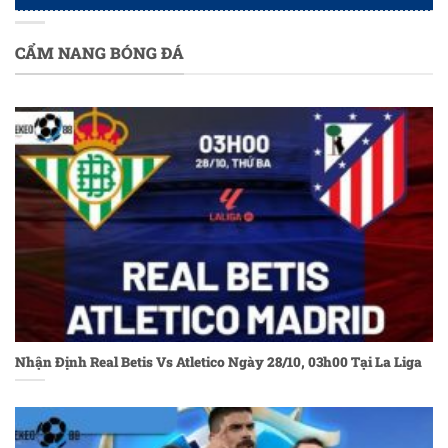
CẨM NANG BÓNG ĐÁ
Nhận Định Real Betis Vs Atletico Ngày 28/10, 03h00 Tại La Liga