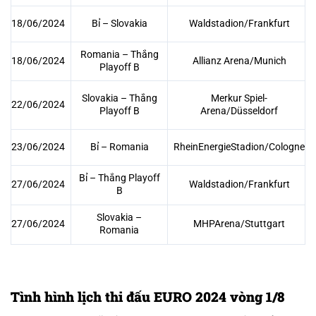
Bỉ – Slovakia
18/06/2024
Waldstadion/Frankfurt
Romania – Thắng
18/06/2024
Allianz Arena/Munich
Playoff B
Slovakia – Thắng
Merkur Spiel-
22/06/2024
Playoff B
Arena/Düsseldorf
Bỉ – Romania
23/06/2024
RheinEnergieStadion/Cologne
Bỉ – Thắng Playoff
27/06/2024
Waldstadion/Frankfurt
B
Slovakia –
27/06/2024
MHPArena/Stuttgart
Romania
Tình hình lịch thi đấu EURO 2024 vòng 1/8