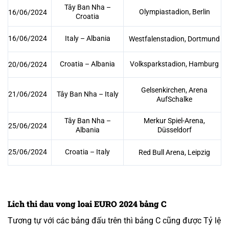
Tây Ban Nha –
Olympiastadion, Berlin
16/06/2024
Croatia
16/06/2024
Italy – Albania
Westfalenstadion, Dortmund
Croatia – Albania
Volksparkstadion, Hamburg
20/06/2024
Gelsenkirchen, Arena
21/06/2024
Tây Ban Nha – Italy
AufSchalke
Tây Ban Nha –
Merkur Spiel-Arena,
25/06/2024
Albania
Düsseldorf
25/06/2024
Croatia – Italy
Red Bull Arena, Leipzig
Lich thi dau vong loai EURO 2024 bảng C
Tương tự với các bảng đấu trên thì bảng C cũng được Tỷ lệ