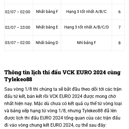
Nhất bảng F
Hạng 3 tốt nhất A/B/C
02/07 – 02:00
6
Nhất bảng E
Hạng 3 tốt nhất A/B/C/D
02/07 – 23:00
7
03/07 – 02:00
Nhất bảng D
Nhì bảng F
8
Thông tin lịch thi đấu VCK EURO 2024 cùng
Tylekeo88
Sau vòng 1/8 thì chúng ta sẽ bắt đầu theo dõi tới các trận
đấu tứ kết, bán kết rồi VCK EURO 2024 được mong chờ
nhất hiện nay. Mặc dù chưa có kết quả cụ thể từ vòng loại
và bảng xếp hạng từ vòng 1/8, nhưng Tylekeo88 đã lên
được lịch thi đấu EURO 2024 tổng quan của các trận đấu
đi vào vòng chung kết EURO 2024, cụ thể sau đây: