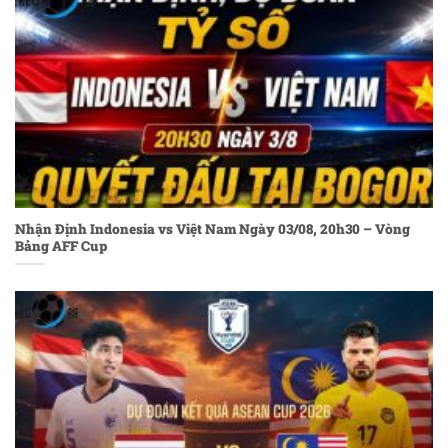
Nhận Định Indonesia vs Việt Nam Ngày 03/08, 20h30 – Vòng
Bảng AFF Cup