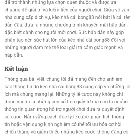
đã trở thành những lựa chọn quen thuộc và được ưa
chuộng để giải trí và kiếm tiền của người chơi. Giữa vô vàn
nhà cung cấp dịch vụ, kèo nhà cái bong88 nổi bật là cái tên
dẫn đầu, đưa ra những chương trình khuyến mãi hấp dẫn,
đặc biệt dành cho người mới chơi. Sức hấp dẫn này góp
phần tạo nên sức hút lớn của kèo nhà cái bong88 đối với
những người đam mê thể loại giải trí cảm giác mạnh và
hấp dẫn.
Kết luận
Thông qua bài viết, chúng tôi đã mang đến cho anh em
các thông tin do kèo nhà cái bong88 cung cấp và những lợi
ích mà chúng mang lại. Những tỷ lệ cược này không chỉ
đóng vai trò là những con số trên giấy tờ mà còn là nguồn
thông tin quan trọng hỗ trợ người chơi đưa ra quyết định
cá cược. Nắm vững cách đọc tỷ lệ cược, phân tích thông
tin hoặc vận dụng kinh nghiệm có thể tối ưu hóa cơ hội
chiến thắng và giảm thiểu những kèo cược không đáng có.