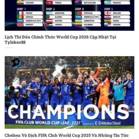
Lịch Thi Đấu Chính Thức World Cup 2026 Cập Nhật Tại
Tylekeo88
Chelsea Vô Địch FIFA Club World Cup 2025 Và Những Tin Tức