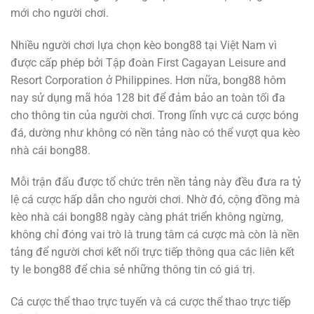
mới cho người chơi.
Nhiều người chơi lựa chọn
kèo bong88
tại Việt Nam vì
được cấp phép bởi Tập đoàn First Cagayan Leisure and
Resort Corporation ở Philippines. Hơn nữa,
bong88 hôm
nay
sử dụng mã hóa 128 bit để đảm bảo an toàn tối đa
cho thông tin của người chơi. Trong lĩnh vực cá cược bóng
đá, dường như không có nền tảng nào có thể vượt qua kèo
nhà cái bong88.
Mỗi trận đấu được tổ chức trên nền tảng này đều đưa ra tỷ
lệ cá cược hấp dẫn cho người chơi. Nhờ đó, cộng đồng mà
kèo nhà cái bong88 ngày càng phát triển không ngừng,
không chỉ đóng vai trò là trung tâm cá cược mà còn là nền
tảng để người chơi kết nối trực tiếp thông qua các liên kết
ty le bong88 để chia sẻ những thông tin có giá trị.
Cá cược thể thao trực tuyến và cá cược thể thao trực tiếp