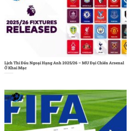
Lịch Thi Đấu Ngoại Hạng Anh 2025/26 – MU Đại Chiến Arsenal
Ở Khai Mạc