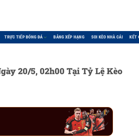
TRỰC TIẾP BÓNG ĐÁ
BẢNG XẾP HẠNG
SOI KÈO NHÀ CÁI
KẾT 
Ngày 20/5, 02h00 Tại Tỷ Lệ Kèo