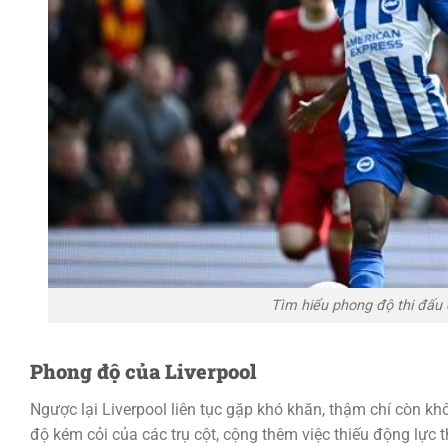
Tìm hiểu phong độ thi đấu 
Phong độ của Liverpool
Ngược lại Liverpool liên tục gặp khó khăn, thậm chí còn khô
độ kém cỏi của các trụ cột, cộng thêm việc thiếu động lực 