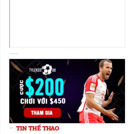
TIN THỂ THAO