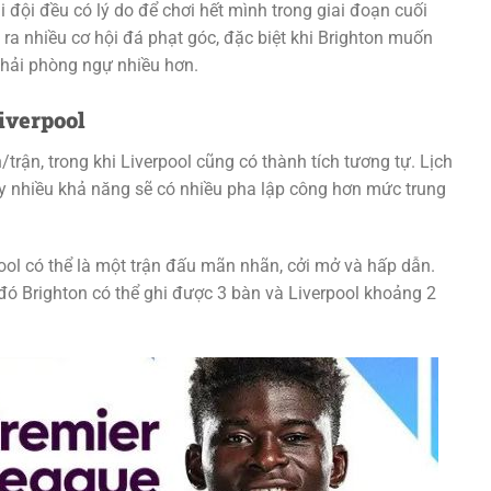
i đội đều có lý do để chơi hết mình trong giai đoạn cuối
 ra nhiều cơ hội đá phạt góc, đặc biệt khi Brighton muốn
phải phòng ngự nhiều hơn.
iverpool
trận, trong khi Liverpool cũng có thành tích tương tự. Lịch
này nhiều khả năng sẽ có nhiều pha lập công hơn mức trung
rpool có thể là một trận đấu mãn nhãn, cởi mở và hấp dẫn.
 đó Brighton có thể ghi được 3 bàn và Liverpool khoảng 2