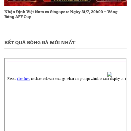
Nhận Định Việt Nam vs Singapore Ngày 31/7, 20h00 – Vòng
Bảng AFF Cup
KẾT QUẢ BÓNG ĐÁ MỚI NHẤT