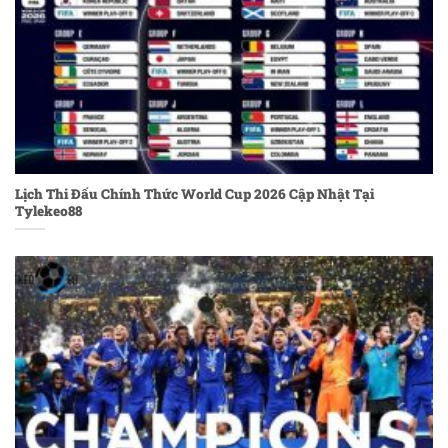
Lịch Thi Đấu Chính Thức World Cup 2026 Cập Nhật Tại
Tylekeo88