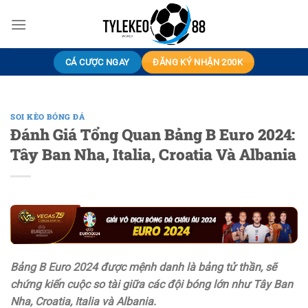
Chuyển
đến
nội
dung
CÁ CƯỢC NGAY
ĐĂNG KÝ NHẬN 200K
SOI KÈO BÓNG ĐÁ
Đánh Giá Tổng Quan Bảng B Euro 2024:
Tây Ban Nha, Italia, Croatia Và Albania
Bảng B Euro 2024 được mệnh danh là bảng tử thần, sẽ
chứng kiến cuộc so tài giữa các đội bóng lớn như Tây Ban
Nha, Croatia, Italia và Albania.