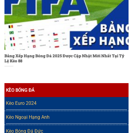
Bảng Xếp Hạng Bóng Đá 2025 Được Cập Nhật Mới Nhất Tại Tỷ
Lệ Kèo 88
KÈO BÓNG ĐÁ
Kèo Euro 2024
Kèo Ngoại Hạng Anh
Kèo Bóng Đá Đức