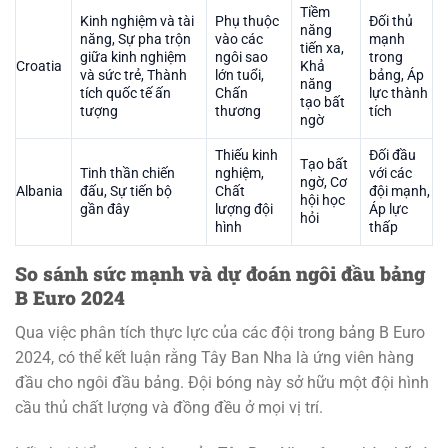
Tiềm
Kinh nghiệm và tài
Phụ thuộc
Đối thủ
năng
năng, Sự pha trộn
vào các
mạnh
tiến xa,
giữa kinh nghiệm
ngôi sao
trong
Croatia
Khả
và sức trẻ, Thành
lớn tuổi,
bảng, Áp
năng
tích quốc tế ấn
Chấn
lực thành
tạo bất
tượng
thương
tích
ngờ
Thiếu kinh
Đối đầu
Tạo bất
Tinh thần chiến
nghiệm,
với các
ngờ, Cơ
Albania
đấu, Sự tiến bộ
Chất
đội mạnh,
hội học
gần đây
lượng đội
Áp lực
hỏi
hình
thấp
So sánh sức mạnh và dự đoán ngôi đầu bảng
B Euro 2024
Qua việc phân tích thực lực của các đội trong bảng B Euro
2024, có thể kết luận rằng Tây Ban Nha là ứng viên hàng
đầu cho ngôi đầu bảng. Đội bóng này sở hữu một đội hình
cầu thủ chất lượng và đồng đều ở mọi vị trí.