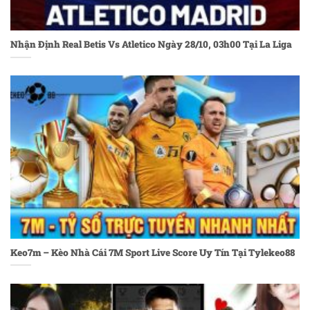
Nhận Định Real Betis Vs Atletico Ngày 28/10, 03h00 Tại La Liga
Keo7m – Kèo Nhà Cái 7M Sport Live Score Uy Tín Tại Tylekeo88