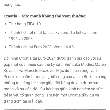
bóng nào.
Croatia – Sức mạnh không thể xem thường
Thứ hạng FIFA: 10
Thành tích tốt nhất tại các kỳ Euro: Tứ kết các năm
1996 và 2008
Thành tích tại Euro 2020: Vòng 16 đội
Đội hình Croatia tại Euro 2024 được đánh giá cao với sự
góp mặt của nhiều cầu thủ kỳ cựu như Luka Modric, Mateo
Kovacic, và Marcelo Brozovic. Mặc dù thiếu vắng Ivan
Perisic do chấn thương, sự bổ sung của Josip Brekalo cùng
những tài năng trẻ khác giúp đội bóng duy trì được sức
mạnh và sự cân đối. Sự kết hợp giữa kinh nghiệm và sức
trẻ là yếu tố quan trọng, làm nên một Croatia đầy đủ và
đáng gờm tại giải đấu.