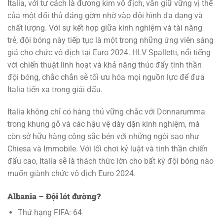
Italia, với tư cách là đương kim vô địch, vẫn giữ vững vị thế
của một đối thủ đáng gờm nhờ vào đội hình đa dạng và
chất lượng. Với sự kết hợp giữa kinh nghiệm và tài năng
trẻ, đội bóng này tiếp tục là một trong những ứng viên sáng
giá cho chức vô địch tại Euro 2024. HLV Spalletti, nổi tiếng
với chiến thuật linh hoạt và khả năng thúc đẩy tinh thần
đội bóng, chắc chắn sẽ tối ưu hóa mọi nguồn lực để đưa
Italia tiến xa trong giải đấu.
Italia không chỉ có hàng thủ vững chắc với Donnarumma
trong khung gỗ và các hậu vệ dày dặn kinh nghiệm, mà
còn sở hữu hàng công sắc bén với những ngôi sao như
Chiesa và Immobile. Với lối chơi kỷ luật và tinh thần chiến
đấu cao, Italia sẽ là thách thức lớn cho bất kỳ đội bóng nào
muốn giành chức vô địch Euro 2024.
Albania – Đội lót đường?
Thứ hạng FIFA: 64