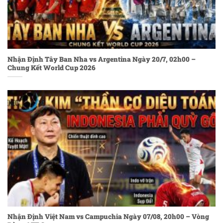
Nhận Định Tây Ban Nha vs Argentina Ngày 20/7, 02h00 –
Chung Kết World Cup 2026
Nhận Định Việt Nam vs Campuchia Ngày 07/08, 20h00 – Vòng