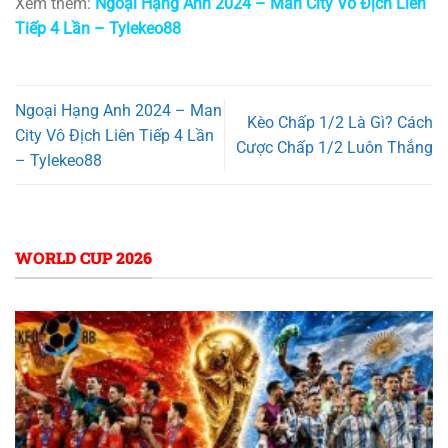
Xem thêm:
Ngoại Hạng Anh 2024 – Man City Vô Địch Liên
Tiếp 4 Lần – Tylekeo88
Ngoại Hạng Anh 2024 – Man
Kèo Chấp 1/2 Là Gì? Cách
City Vô Địch Liên Tiếp 4 Lần
Cược Chấp 1/2 Luôn Thắng
– Tylekeo88
WORLD CUP 2026