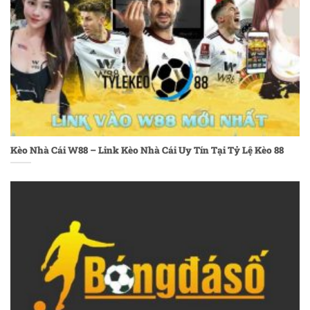
Kèo Nhà Cái W88 – Link Kèo Nhà Cái Uy Tín Tại Tỷ Lệ Kèo 88