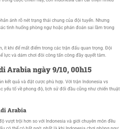
 phản ánh rõ nét trạng thái chung của đội tuyển. Nhưng
g các tình huống phòng ngự hoặc phán đoán sai lầm trong
, ít khi để mất điểm trong các trận đấu quan trọng. Đội
thể lực và dám chơi đôi công tấn công đầy quyết tâm.
di Arabia ngày 9/10, 00h15
án kết quả và đặt cược phù hợp. Với trận Indonesia vs
c yếu tố về phong độ, lịch sử đối đầu cũng như chiến thuật
di Arabia
độ vượt trội hơn so với Indonesia và giới chuyên môn đều
ấu có thể có bất ngờ, nhất là khi Indonesia chơi phòng ngự