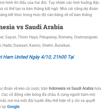
mô hình thi đấu của hai đội. Tuy nhiên các tình huống đặc
á có thể tạo ra bàn thắng bất ngờ. Nhà cái cũng dự đoán
ả năng kết thúc trong mức độ cân bằng về số bàn thắng.
nesia vs Saudi Arabia
ubner; Sayuri, Thom Haye, Pelupessy, Romeny, Oratmangoen.
i, Harbi, Dawsari, Kanno, Shehri, Buraikan.
t Ham United Ngày 4/10, 21h00 Tại
dự đoán về kèo cá cược, trận
Indonesia vs Saudi Arabia
hứa
quả. Các cổ động viên bóng đá châu Á cùng người hâm mộ
t, nơi mà mỗi đội tuyển đều thể hiện rõ ý chí và quyết
 tại
Google
.