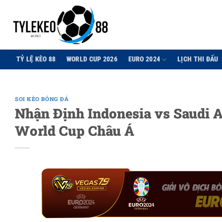
Chuyển
đến
nội
dung
TỶ LỆ KÈO 88
WORLD CUP 2026
EURO 2024
LỊCH THI ĐẤU
SOI KÈO BÓNG ĐÁ
Nhận Định Indonesia vs Saudi A
World Cup Châu Á