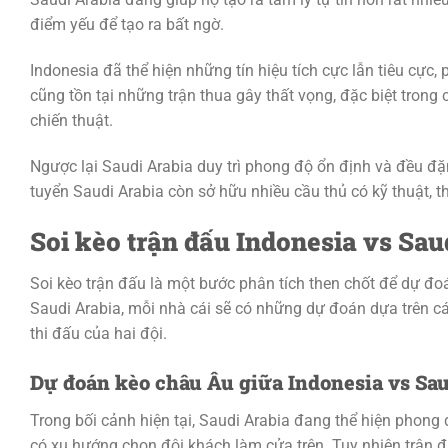
điểm yếu để tạo ra bất ngờ.
Indonesia đã thể hiện những tín hiệu tích cực lẫn tiêu cực,
cũng tồn tại những trận thua gây thất vọng, đặc biệt tron
chiến thuật.
Ngược lại Saudi Arabia duy trì phong độ ổn định và đều đặn
tuyển Saudi Arabia còn sở hữu nhiều cầu thủ có kỹ thuật, 
Soi kèo trận đấu Indonesia vs Sau
Soi kèo trận đấu là một bước phân tích then chốt để dự đo
Saudi Arabia, mỗi nhà cái sẽ có những dự đoán dựa trên cá
thi đấu của hai đội.
Dự đoán kèo châu Âu giữa Indonesia vs Sau
Trong bối cảnh hiện tại, Saudi Arabia đang thể hiện phong 
có xu hướng chọn đội khách làm cửa trên. Tuy nhiên trận đ