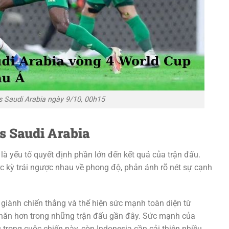
s Saudi Arabia ngày 9/10, 00h15
s Saudi Arabia
là yếu tố quyết định phần lớn đến kết quả của trận đấu.
c kỳ trái ngược nhau về phong độ, phản ánh rõ nét sự cạnh
 giành chiến thắng và thể hiện sức mạnh toàn diện từ
 khăn hơn trong những trận đấu gần đây. Sức mạnh của
u trong cuộc chiến này, còn Indonesia cần cải thiện nhiều