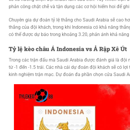
phản công chặt chẽ và tận dụng các cơ hội hiếm hoi để ghi
Chuyên gia dự đoán tỷ lệ thắng cho Saudi Arabia sẽ cao hơ
thắng của đội khách, trong khi Indonesia có khả năng thắng
có thể được dự báo trong khoảng 3.20, phản ánh khả năng h
Tỷ lệ kèo châu Á Indonesia vs Ả Rập Xê Út
Trong các trận đấu mà Saudi Arabia được đánh giá là đội
từ -1 đến -1.5 trái. Các nhà cái dự đoán đội khách sẽ có lợi 
kinh nghiệm trận mạc. Dự đoán đa phần chọn cửa Saudi Ara