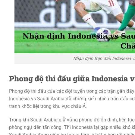
Nhận định trận đấu Indonesia v
Phong độ thi đấu giữa Indonesia v
Phong độ thi đấu của các đội tuyển trong các trận gần đây 
Indonesia vs Saudi Arabia đã chứng kiến nhiều trận đấu cự
tranh khốc liệt trong khu vực châu Á.
Trong khi Saudi Arabia giữ vững phong độ ổn định, liên tục
phòng ngự đến tấn công. Thì Indonesia lại gặp nhiều khó
Saudi Arabia đang giúp họ tạo ra tâm lý tự tin hơn rất nhiề