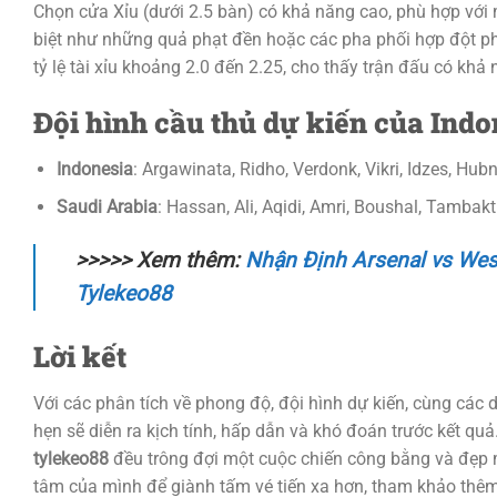
Chọn cửa Xỉu (dưới 2.5 bàn) có khả năng cao, phù hợp với 
biệt như những quả phạt đền hoặc các pha phối hợp đột ph
tỷ lệ tài xỉu khoảng 2.0 đến 2.25, cho thấy trận đấu có kh
Đội hình cầu thủ dự kiến của Indo
Indonesia
: Argawinata, Ridho, Verdonk, Vikri, Idzes, H
Saudi Arabia
: Hassan, Ali, Aqidi, Amri, Boushal, Tambakt
>>>>> Xem thêm:
Nhận Định Arsenal vs Wes
Tylekeo88
Lời kết
Với các phân tích về phong độ, đội hình dự kiến, cùng các 
hẹn sẽ diễn ra kịch tính, hấp dẫn và khó đoán trước kết 
tylekeo88
đều trông đợi một cuộc chiến công bằng và đẹp mắ
tâm của mình để giành tấm vé tiến xa hơn, tham khảo thêm