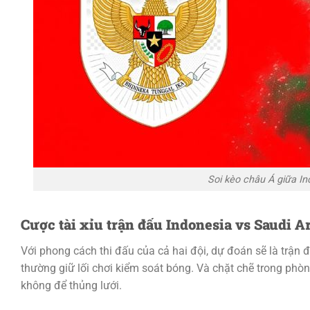
Soi kèo châu Á giữa In
Cược tài xỉu trận đấu Indonesia vs Saudi A
Với phong cách thi đấu của cả hai đội, dự đoán sẽ là trận
thường giữ lối chơi kiểm soát bóng. Và chặt chẽ trong phòng
không để thủng lưới.