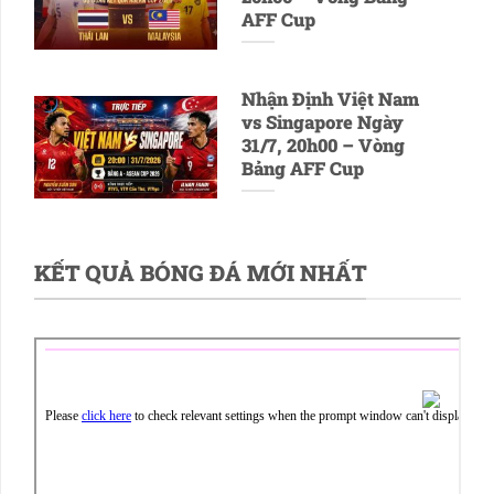
AFF Cup
Nhận Định Việt Nam
vs Singapore Ngày
31/7, 20h00 – Vòng
Bảng AFF Cup
KẾT QUẢ BÓNG ĐÁ MỚI NHẤT