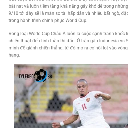
bắt nạt và luôn tiềm tàng khả năng gây khó dễ trong những 
9/10 tới đây sẽ là màn so tài hấp dẫn và nhiều bất ngờ, đặ
trong hành trình chinh phục World Cup.
Vòng loại World Cup Châu Á luôn là cuộc cạnh tranh khốc liệ
chiến thuật đến tinh thần thi đấu. Ở trận gặp Indonesia vs S
mình để giành chiến thắng, từ đó mở ra cơ hội lọt vào vòng t
hạng.