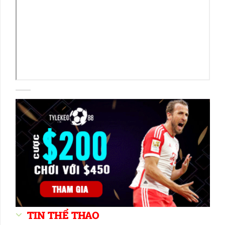
TIN THỂ THAO