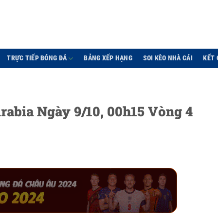
TRỰC TIẾP BÓNG ĐÁ
BẢNG XẾP HẠNG
SOI KÈO NHÀ CÁI
KẾT 
rabia Ngày 9/10, 00h15 Vòng 4