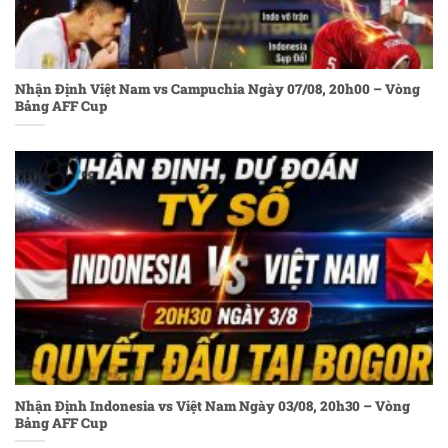
Nhận Định Việt Nam vs Campuchia Ngày 07/08, 20h00 – Vòng
Bảng AFF Cup
Nhận Định Indonesia vs Việt Nam Ngày 03/08, 20h30 – Vòng
Bảng AFF Cup