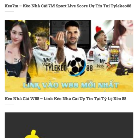
Keo7m – Kèo Nhà Cái 7M Sport Live Score Uy Tín Tại Tylekeo88
Kèo Nhà Cái W88 – Link Kèo Nhà Cái Uy Tín Tại Tỷ Lệ Kèo 88