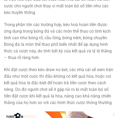
cược cho người chơi thay vì mất toàn bộ số tiền như các
kèo truyền thống.
Trong phần lớn các trường hợp, kèo hoà hoàn tiền được
ứng dụng trong bóng đá và các môn thể thao có tính kịch
tính cao như bóng rổ, cầu lông, bóng ném, bóng chuyền.
Bóng đá là môn thể thao phổ biến nhất để áp dụng hình
thức cá cược này, do tính bất kỳ của kết quả và tỷ lệ thắng
– thua rõ ràng hơn.
Khi đặt cược theo kèo draw no bet, các nhà cái sẽ xem trận
đấu như một cuộc thi đấu không có kết quả hòa, hoặc coi
kết quả hòa là đặc biệt để hoàn trả tiền cược theo cách
riêng. Do đó người chơi sẽ ít gặp rủi ro bị mất toàn bộ số
tiền đặt cược khi kết quả là hòa, nâng cao khả năng chiến
thắng của họ hơn so với các hình thức cược thông thường.