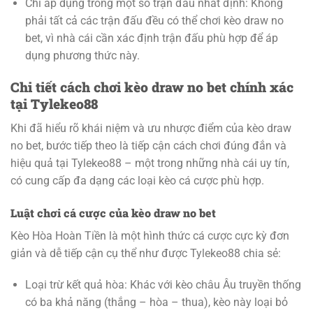
Chỉ áp dụng trong một số trận đấu nhất định: Không
phải tất cả các trận đấu đều có thể chơi kèo draw no
bet, vì nhà cái cần xác định trận đấu phù hợp để áp
dụng phương thức này.
Chi tiết cách chơi kèo draw no bet chính xác
tại Tylekeo88
Khi đã hiểu rõ khái niệm và ưu nhược điểm của kèo draw
no bet, bước tiếp theo là tiếp cận cách chơi đúng đắn và
hiệu quả tại Tylekeo88 – một trong những nhà cái uy tín,
có cung cấp đa dạng các loại kèo cá cược phù hợp.
Luật chơi cá cược của kèo draw no bet
Kèo Hòa Hoàn Tiền là một hình thức cá cược cực kỳ đơn
giản và dễ tiếp cận cụ thể như được Tylekeo88 chia sẻ:
Loại trừ kết quả hòa: Khác với kèo châu Âu truyền thống
có ba khả năng (thắng – hòa – thua), kèo này loại bỏ