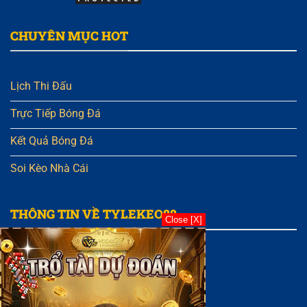
CHUYÊN MỤC HOT
Lịch Thi Đấu
Trực Tiếp Bóng Đá
Kết Quả Bóng Đá
Soi Kèo Nhà Cái
THÔNG TIN VỀ TYLEKEO88
Close [X]
Giới thiệu Tylekeo88
Chính Sách Bảo Mật