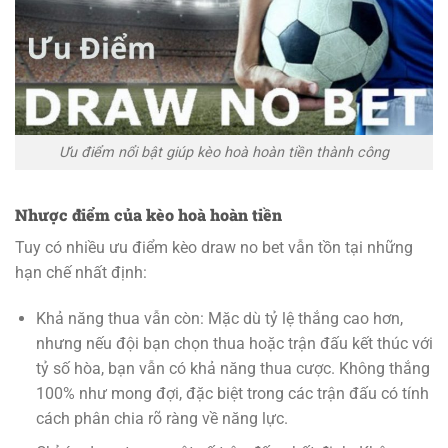
Ưu điểm nổi bật giúp kèo hoà hoàn tiền thành công
Nhược điểm của kèo hoà hoàn tiền
Tuy có nhiều ưu điểm kèo draw no bet vẫn tồn tại những
hạn chế nhất định:
Khả năng thua vẫn còn: Mặc dù tỷ lệ thắng cao hơn,
nhưng nếu đội bạn chọn thua hoặc trận đấu kết thúc với
tỷ số hòa, bạn vẫn có khả năng thua cược. Không thắng
100% như mong đợi, đặc biệt trong các trận đấu có tính
cách phân chia rõ ràng về năng lực.