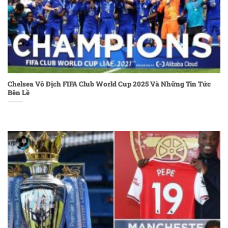
Chelsea Vô Địch FIFA Club World Cup 2025 Và Những Tin Tức
Bên Lề