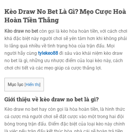
Kèo Draw No Bet Là Gì? Mẹo Cược Hoà
Hoàn Tiền Thắng
Kèo draw no bet
còn gọi là kèo hòa hoàn tiền, với cách chơi
khá đặc biệt này người chơi sẽ yên tâm hơn khi không phải
lo lắng quá nhiều về tình trạng hòa của trận đấu. Mọi
người hãy cùng
tylekeo88
đi sâu vào khái niệm kèo draw
no bet là gì, những ưu nhược điểm của loại kèo này, cách
chơi chi tiết và các mẹo giúp cá cược thắng lợi.
Mục lục
[
Hiển thị
]
Giới thiệu về kèo draw no bet là gì?
Kèo draw no bet hay còn gọi là hòa hoàn tiền, là hình thức
cá cược mà người chơi sẽ đặt cược vào một trong hai đội
bóng trong trận đấu. Điểm đặc biệt của loại kèo này chính
là việc nếu trận đấu kết thúc hòa, nhà cái sẽ hoàn trả tiền