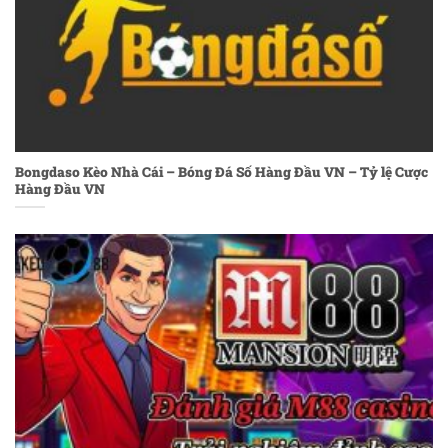
Bongdaso Kèo Nhà Cái – Bóng Đá Số Hàng Đầu VN – Tỷ lệ Cược
Hàng Đầu VN