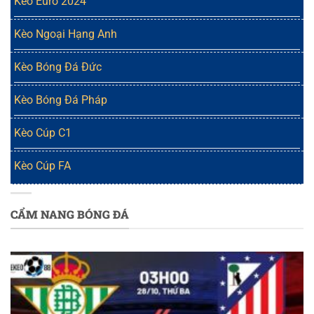
Kèo Euro 2024
Kèo Ngoại Hạng Anh
Kèo Bóng Đá Đức
Kèo Bóng Đá Pháp
Kèo Cúp C1
Kèo Cúp FA
CẨM NANG BÓNG ĐÁ