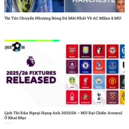
Tin Tức Chuyển Nhượng Bóng Đá Mới Nhất Về AC Milan & MU
Lịch Thi Đấu Ngoại Hạng Anh 2025/26 – MU Đại Chiến Arsenal
Ở Khai Mạc