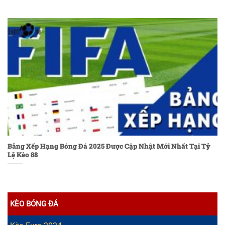
Bảng Xếp Hạng Bóng Đá 2025 Được Cập Nhật Mới Nhất Tại Tỷ
Lệ Kèo 88
KÈO BÓNG ĐÁ