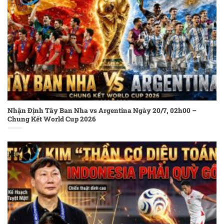
Nhận Định Tây Ban Nha vs Argentina Ngày 20/7, 02h00 –
Chung Kết World Cup 2026