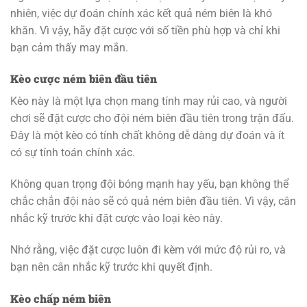
nhiên, việc dự đoán chính xác kết quả ném biên là khó
khăn. Vì vậy, hãy đặt cược với số tiền phù hợp và chỉ khi
bạn cảm thấy may mắn.
Kèo cược ném biên đầu tiên
Kèo này là một lựa chọn mang tính may rủi cao, và người
chơi sẽ đặt cược cho đội ném biên đầu tiên trong trận đấu.
Đây là một kèo có tính chất không dễ dàng dự đoán và ít
có sự tính toán chính xác.
Không quan trọng đội bóng mạnh hay yếu, bạn không thể
chắc chắn đội nào sẽ có quả ném biên đầu tiên. Vì vậy, cân
nhắc kỹ trước khi đặt cược vào loại kèo này.
Nhớ rằng, việc đặt cược luôn đi kèm với mức độ rủi ro, và
bạn nên cân nhắc kỹ trước khi quyết định.
Kèo chấp ném biên