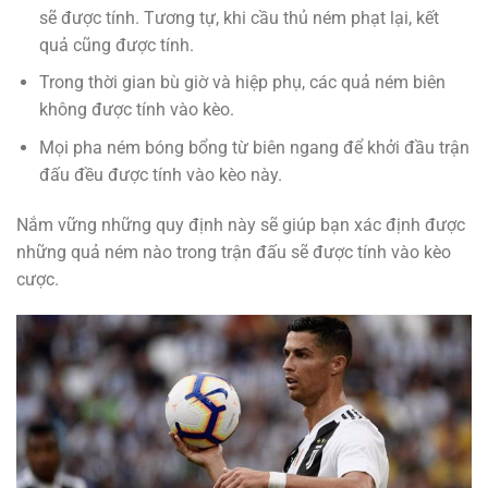
sẽ được tính. Tương tự, khi cầu thủ ném phạt lại, kết
quả cũng được tính.
Trong thời gian bù giờ và hiệp phụ, các quả ném biên
không được tính vào kèo.
Mọi pha ném bóng bổng từ biên ngang để khởi đầu trận
đấu đều được tính vào kèo này.
Nắm vững những quy định này sẽ giúp bạn xác định được
những quả ném nào trong trận đấu sẽ được tính vào kèo
cược.