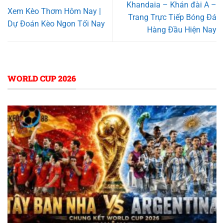
Khandaia – Khán đài A –
Xem Kèo Thơm Hôm Nay |
Trang Trực Tiếp Bóng Đá
Dự Đoán Kèo Ngon Tối Nay
Hàng Đầu Hiện Nay
WORLD CUP 2026