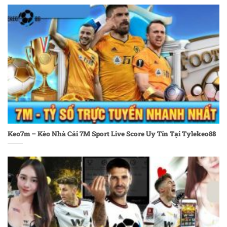
Keo7m – Kèo Nhà Cái 7M Sport Live Score Uy Tín Tại Tylekeo88