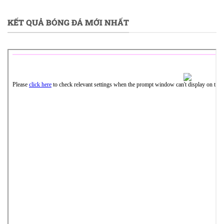
KẾT QUẢ BÓNG ĐÁ MỚI NHẤT