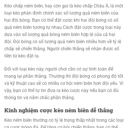
Kèo chấp ném biên, hay còn gọi là kèo chấp Châu Á, là một
loại kèo phân định chính xác số lượng quả ném biên của
hai đội bóng. Bạn có thể đặt cược khi hai đội bóng có số
quả ném biên tương tự nhau.
Cách đặt cược trong loại này
dựa vào số lượng quả bóng ném biên hợp lệ của cả hai
đội. Đội bóng có số lượng quả ném biên nhiều hơn về tỷ lệ
chấp sẽ chiến thắng. Người chiến thắng sẽ nhận được số
tiền từ kèo đặt ra.
Đối với loại kèo này, người chơi cần có sự tính toán để
mang lại phần thắng. Thường thì đội bóng có phong độ tốt
và kỹ thuật cao sẽ có nhiều cơ hội ném biên hơn đội yếu. Vì
vậy, bạn có thể tự tin đưa ra kèo cược này nếu bạn có đủ
thông tin và nắm chắc phần thắng.
Kinh nghiệm cược kèo ném biên dễ thắng
Kèo ném biên thường có tỷ lệ trúng thấp nhất trong các loại
cá cược bóng đá. Để tăng cơ hội chiến thắng, bạn có thể