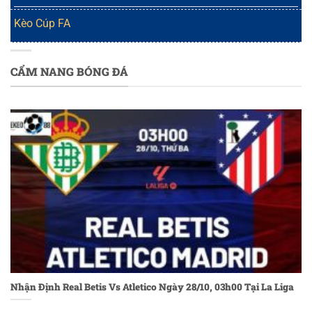
Kèo Cúp FA
CẨM NANG BÓNG ĐÁ
Nhận Định Real Betis Vs Atletico Ngày 28/10, 03h00 Tại La Liga