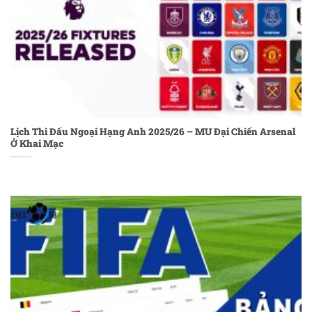
Lịch Thi Đấu Ngoại Hạng Anh 2025/26 – MU Đại Chiến Arsenal
Ở Khai Mạc