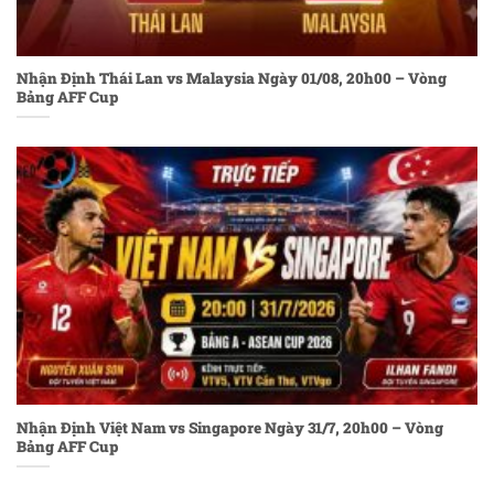
Nhận Định Thái Lan vs Malaysia Ngày 01/08, 20h00 – Vòng
Bảng AFF Cup
Nhận Định Việt Nam vs Singapore Ngày 31/7, 20h00 – Vòng
Bảng AFF Cup