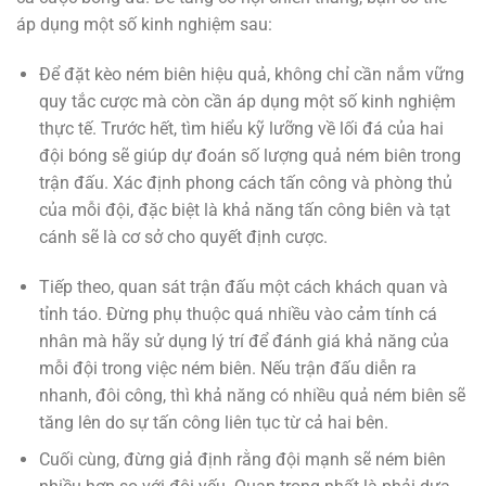
áp dụng một số kinh nghiệm sau:
Để đặt kèo ném biên hiệu quả, không chỉ cần nắm vững
quy tắc cược mà còn cần áp dụng một số kinh nghiệm
thực tế. Trước hết, tìm hiểu kỹ lưỡng về lối đá của hai
đội bóng sẽ giúp dự đoán số lượng quả ném biên trong
trận đấu. Xác định phong cách tấn công và phòng thủ
của mỗi đội, đặc biệt là khả năng tấn công biên và tạt
cánh sẽ là cơ sở cho quyết định cược.
Tiếp theo, quan sát trận đấu một cách khách quan và
tỉnh táo. Đừng phụ thuộc quá nhiều vào cảm tính cá
nhân mà hãy sử dụng lý trí để đánh giá khả năng của
mỗi đội trong việc ném biên. Nếu trận đấu diễn ra
nhanh, đôi công, thì khả năng có nhiều quả ném biên sẽ
tăng lên do sự tấn công liên tục từ cả hai bên.
Cuối cùng, đừng giả định rằng đội mạnh sẽ ném biên