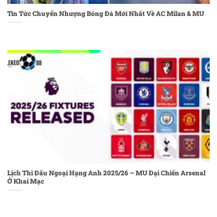
Tin Tức Chuyển Nhượng Bóng Đá Mới Nhất Về AC Milan & MU
Lịch Thi Đấu Ngoại Hạng Anh 2025/26 – MU Đại Chiến Arsenal
Ở Khai Mạc