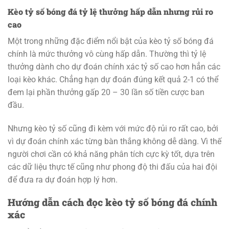
Kèo tỷ số bóng đá tỷ lệ thưởng hấp dẫn nhưng rủi ro
cao
Một trong những đặc điểm nổi bật của kèo tỷ số bóng đá
chính là mức thưởng vô cùng hấp dẫn. Thường thì tỷ lệ
thưởng dành cho dự đoán chính xác tỷ số cao hơn hẳn các
loại kèo khác. Chẳng hạn dự đoán đúng kết quả 2-1 có thể
đem lại phần thưởng gấp 20 – 30 lần số tiền cược ban
đầu.
Nhưng kèo tỷ số cũng đi kèm với mức độ rủi ro rất cao, bởi
vì dự đoán chính xác từng bàn thắng không dễ dàng. Vì thế
người chơi cần có khả năng phân tích cực kỳ tốt, dựa trên
các dữ liệu thực tế cũng như phong độ thi đấu của hai đội
để đưa ra dự đoán hợp lý hơn.
Hướng dẫn cách đọc kèo tỷ số bóng đá chính
xác