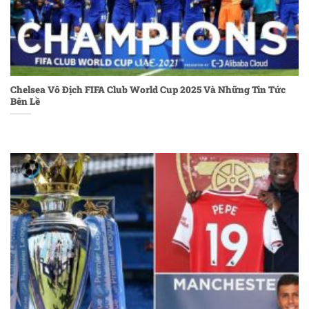
Chelsea Vô Địch FIFA Club World Cup 2025 Và Những Tin Tức
Bên Lề