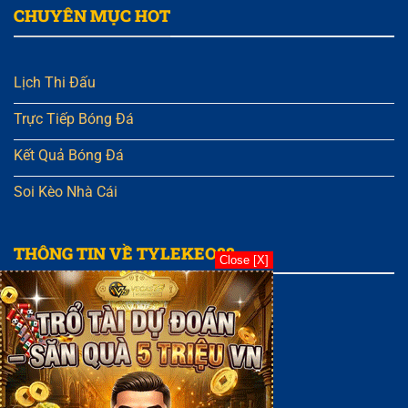
CHUYÊN MỤC HOT
Lịch Thi Đấu
Trực Tiếp Bóng Đá
Kết Quả Bóng Đá
Soi Kèo Nhà Cái
THÔNG TIN VỀ TYLEKEO88
Close [X]
Giới thiệu Tylekeo88
Chính Sách Bảo Mật
Quyền Riêng Tư