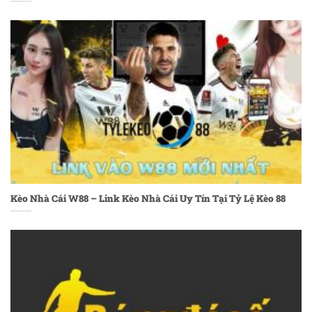
Kèo Nhà Cái W88 – Link Kèo Nhà Cái Uy Tín Tại Tỷ Lệ Kèo 88