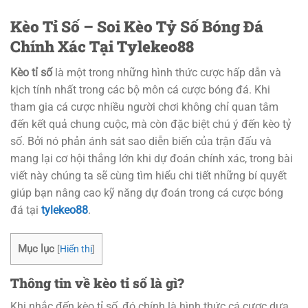
Kèo Tỉ Số – Soi Kèo Tỷ Số Bóng Đá
Chính Xác Tại Tylekeo88
Kèo tỉ số
là một trong những hình thức cược hấp dẫn và
kịch tính nhất trong các bộ môn cá cược bóng đá. Khi
tham gia cá cược nhiều người chơi không chỉ quan tâm
đến kết quả chung cuộc, mà còn đặc biệt chú ý đến kèo tỷ
số. Bởi nó phản ánh sát sao diễn biến của trận đấu và
mang lại cơ hội thắng lớn khi dự đoán chính xác, trong bài
viết này chúng ta sẽ cùng tìm hiểu chi tiết những bí quyết
giúp bạn nâng cao kỹ năng dự đoán trong cá cược bóng
đá tại
tylekeo88
.
Mục lục
[
Hiển thị
]
Thông tin về kèo tỉ số là gì?
Khi nhắc đến kèo tỉ số, đó chính là hình thức cá cược dựa