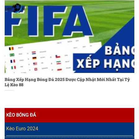
Bảng Xếp Hạng Bóng Đá 2025 Được Cập Nhật Mới Nhất Tại Tỷ
Lệ Kèo 88
KÈO BÓNG ĐÁ
Kèo Euro 2024