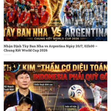
Nhận Định Tây Ban Nha vs Argentina Ngày 20/7, 02h00 –
Chung Kết World Cup 2026