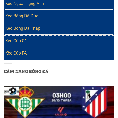
Kèo Ngoại Hạng Anh
Kèo Bóng Đá Đức
Kèo Bóng Đá Pháp
Kèo Cúp C1
Kèo Cúp FA
CẨM NANG BÓNG ĐÁ