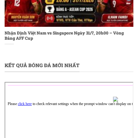
Nhận Định Việt Nam vs Singapore Ngày 31/7, 20h00 – Vòng
Bảng AFF Cup
KẾT QUẢ BÓNG ĐÁ MỚI NHẤT