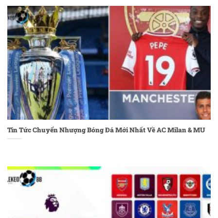
Tin Tức Chuyển Nhượng Bóng Đá Mới Nhất Về AC Milan & MU