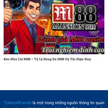
Kèo Nhà Cái M88 – Tỷ Lệ Bóng Đá M88 Uy Tín Hiện Nay
Tylekeo88.world
là một trong những nguồn thông tin quan