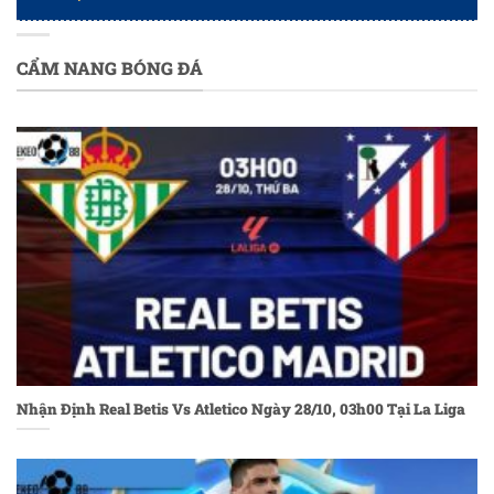
CẨM NANG BÓNG ĐÁ
Nhận Định Real Betis Vs Atletico Ngày 28/10, 03h00 Tại La Liga