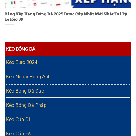
Bảng Xếp Hạng Bóng Đá 2025 Được Cập Nhật Mới Nhất Tại Tỷ
Lệ Kèo 88
KÈO BÓNG ĐÁ
Kèo Euro 2024
Kèo Ngoại Hạng Anh
Kèo Bóng Đá Đức
Kèo Bóng Đá Pháp
Kèo Cúp C1
Kèo Cúp FA