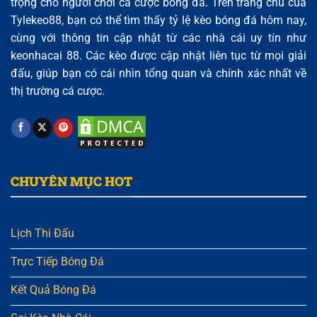
trọng cho người chơi cá cược bóng đá. Trên trang chủ của
Tylekeo88, bạn có thể tìm thấy tỷ lệ kèo bóng đá hôm nay,
cùng với thông tin cập nhật từ các nhà cái uy tín như
keonhacai 88. Các kèo được cập nhật liên tục từ mọi giải
đấu, giúp bạn có cái nhìn tổng quan và chính xác nhất về
thị trường cá cược.
CHUYÊN MỤC HOT
Lịch Thi Đấu
Trực Tiếp Bóng Đá
Kết Quả Bóng Đá