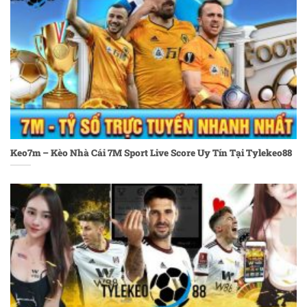
Keo7m – Kèo Nhà Cái 7M Sport Live Score Uy Tín Tại Tylekeo88