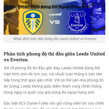
Nhận định trận đấu bóng đá Leeds United vs Everton
Phân tích phong độ thi đấu giữa Leeds United
vs Everton
Xét về phong độ thi đấu gần đây, Leeds United đang thể
hiện hình ảnh rất tích cực, với chuỗi toàn thắng 6 trận liên
tiếp trong thời gian gần nhất. Với lợi thế sân nhà phong độ
ấn tượng, Leeds không giấu diếm tham vọng chiến thắng
trong ngày ra quân của giải bóng đá ngoại hạng anh.
Đặc biệt HLV Daniel Farke vẫn giữ vững niềm tin vào chiến