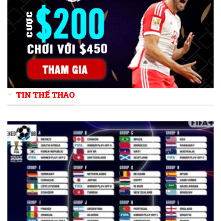
TIN THỂ THAO