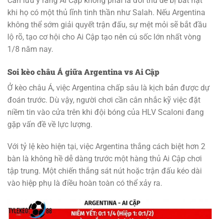
Cần lưu ý rằng Ai Cập không phải là đối thủ dễ bị bắt nạt
khi họ có một thủ lĩnh tinh thần như Salah. Nếu Argentina
không thể sớm giải quyết trận đấu, sự mệt mỏi sẽ bắt đầu
lộ rõ, tạo cơ hội cho Ai Cập tạo nên cú sốc lớn nhất vòng
1/8 năm nay.
Soi kèo châu Á giữa Argentina vs Ai Cập
Ở kèo châu Á, việc Argentina chấp sâu là kịch bản được dự
đoán trước. Dù vậy, người chơi cần cân nhắc kỹ việc đặt
niềm tin vào cửa trên khi đội bóng của HLV Scaloni đang
gặp vấn đề về lực lượng.
Với tỷ lệ kèo hiện tại, việc Argentina thắng cách biệt hơn 2
bàn là không hề dễ dàng trước một hàng thủ Ai Cập chơi
tập trung. Một chiến thắng sát nút hoặc trận đấu kéo dài
vào hiệp phụ là điều hoàn toàn có thể xảy ra.