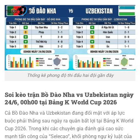
Thống kê phong độ thi đấu hai đội gần đây
Soi kèo trận Bồ Đào Nha vs Uzbekistan ngày
24/6, 00h00 tại Bảng K World Cup 2026
Cả Bồ Đào Nha và Uzbekistan đang đối mặt với áp lực
buộc phải thắng sau ngày ra quân bất lợi tại Bảng K World
Cup 2026. Trong khi các chuyên gia đánh giá cao sức
mạnh tấn công của “Selecao”, khối phòng ngự kỷ luật của