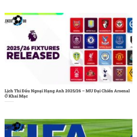
Lịch Thi Đấu Ngoại Hạng Anh 2025/26 – MU Đại Chiến Arsenal
Ở Khai Mạc