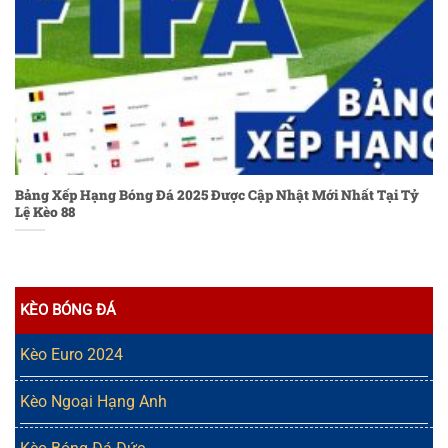
Bảng Xếp Hạng Bóng Đá 2025 Được Cập Nhật Mới Nhất Tại Tỷ
Lệ Kèo 88
KÈO BÓNG ĐÁ
Kèo Euro 2024
Kèo Ngoại Hạng Anh