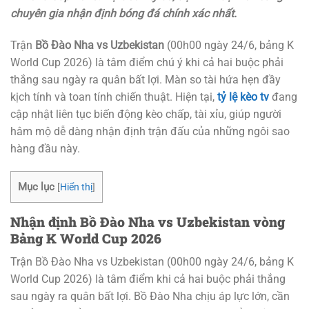
chuyên gia nhận định bóng đá chính xác nhất.
Trận
Bồ Đào Nha vs Uzbekistan
(00h00 ngày 24/6, bảng K
World Cup 2026) là tâm điểm chú ý khi cả hai buộc phải
thắng sau ngày ra quân bất lợi. Màn so tài hứa hẹn đầy
kịch tính và toan tính chiến thuật. Hiện tại,
tỷ lệ kèo tv
đang
cập nhật liên tục biến động kèo chấp, tài xỉu, giúp người
hâm mộ dễ dàng nhận định trận đấu của những ngôi sao
hàng đầu này.
Mục lục
[
Hiển thị
]
Nhận định Bồ Đào Nha vs Uzbekistan vòng
Bảng K World Cup 2026
Trận Bồ Đào Nha vs Uzbekistan (00h00 ngày 24/6, bảng K
World Cup 2026) là tâm điểm khi cả hai buộc phải thắng
sau ngày ra quân bất lợi. Bồ Đào Nha chịu áp lực lớn, cần