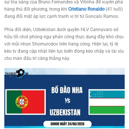
sự tỏa sáng của Bruno Fernandes và Vitinha để xuyên phá
hàng thủ đối phương, trong khi
Cristiano Ronaldo
(41 tuổi)
đang đối mặt áp lực cạnh tranh vị trí từ Goncalo Ramos.
Phía đối diện, Uzbekistan dưới quyền HLV Cannavaro sở
hữu lối chơi phòng ngự phản công thực dụng đầy khó chịu
với mũi nhọn Shomurodov trên hàng công. Hiện tại, tỷ lệ
kèo tv đang cập nhật liên tục biến động kèo chấp và tài xỉu
cho màn đấu trí căng thẳng này.