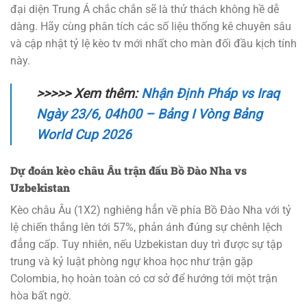
đại diện Trung Á chắc chắn sẽ là thử thách không hề dễ
dàng. Hãy cùng phân tích các số liệu thống kê chuyên sâu
và cập nhật tỷ lệ kèo tv mới nhất cho màn đối đầu kịch tính
này.
>>>>> Xem thêm:
Nhận Định Pháp vs Iraq
Ngày 23/6, 04h00 – Bảng I Vòng Bảng
World Cup 2026
Dự đoán kèo châu Âu trận đấu Bồ Đào Nha vs
Uzbekistan
Kèo châu Âu (1X2) nghiêng hẳn về phía Bồ Đào Nha với tỷ
lệ chiến thắng lên tới 57%, phản ánh đúng sự chênh lệch
đẳng cấp. Tuy nhiên, nếu Uzbekistan duy trì được sự tập
trung và kỷ luật phòng ngự khoa học như trận gặp
Colombia, họ hoàn toàn có cơ sở để hướng tới một trận
hòa bất ngờ.