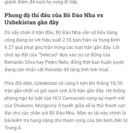
giành điểm để nuôi hy vọng đi tiếp.
Phong độ thi đấu của Bồ Đào Nha vs
Uzbekistan gần đây
Dù sẩy chân ở trận đầu, Bồ Đào Nha vẫn sở hữu hàng
công đáng sợ với hiệu suất 2.55 bàn/trận và trung bình
6.27 quả phạt góc/trận trong các loạt trận gần đây. Lối
chơi áp đặt của “Selecao” dựa vào sự cơ động của
Bernardo Silva hay Pedro Neto, đồng thời ban huấn luyện
đang cân nhắc cất Ronaldo để tăng tính linh hoạt.
Phía đối diện, Uzbekistan vô cùng lì lợm khi thắng 18/30
trận gần nhất và giữ sạch lưới 4/6 trận gần đây. Hệ thống
phòng ngự kỷ luật của HLV Cannavaro cùng sự mạnh mẽ
của Shukurov, Mozgovoy ở tuyến giữa sẽ là thử thách cực
đại cho các chân sút Bồ Đào Nha. Màn so tài này chính là
bài kiểm tra hạng nặng cho tham vọng của tân binh đến từ
Trung Á.