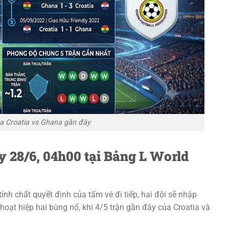
ủa Croatia vs Ghana gần đây
y 28/6, 04h00 tại Bảng L World
ính chất quyết định của tấm vé đi tiếp, hai đội sẽ nhập
hoạt hiệp hai bùng nổ, khi 4/5 trận gần đây của Croatia và