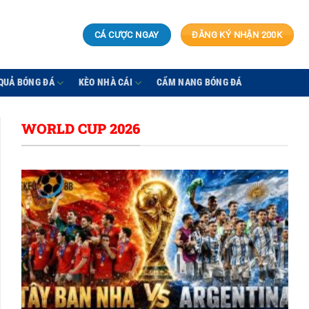
CÁ CƯỢC NGAY
ĐĂNG KÝ NHẬN 200K
QUẢ BÓNG ĐÁ
KÈO NHÀ CÁI
CẨM NANG BÓNG ĐÁ
WORLD CUP 2026