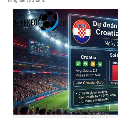
hàng tiền vệ Ghana.