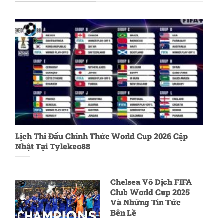
Lịch Thi Đấu Chính Thức World Cup 2026 Cập
Nhật Tại Tylekeo88
Chelsea Vô Địch FIFA
Club World Cup 2025
Và Những Tin Tức
Bên Lề