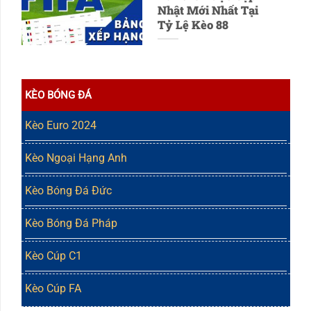
Nhật Mới Nhất Tại
Tỷ Lệ Kèo 88
KÈO BÓNG ĐÁ
Kèo Euro 2024
Kèo Ngoại Hạng Anh
Kèo Bóng Đá Đức
Kèo Bóng Đá Pháp
Kèo Cúp C1
Kèo Cúp FA