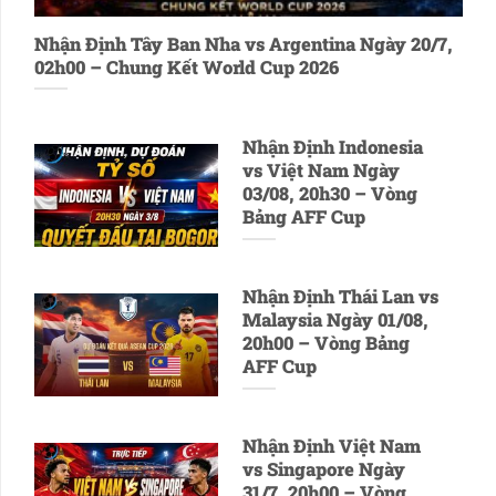
Nhận Định Tây Ban Nha vs Argentina Ngày 20/7,
02h00 – Chung Kết World Cup 2026
Nhận Định Indonesia
vs Việt Nam Ngày
03/08, 20h30 – Vòng
Bảng AFF Cup
Nhận Định Thái Lan vs
Malaysia Ngày 01/08,
20h00 – Vòng Bảng
AFF Cup
Nhận Định Việt Nam
vs Singapore Ngày
31/7, 20h00 – Vòng