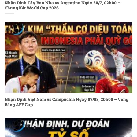
Nhận Định Tây Ban Nha vs Argentina Ngày 20/7, 02h00 –
Chung Kết World Cup 2026
Nhận Định Việt Nam vs Campuchia Ngày 07/08, 20h00 – Vòng
Bảng AFF Cup