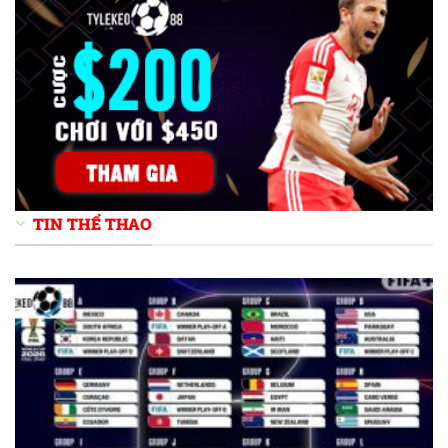
TIN THỂ THAO