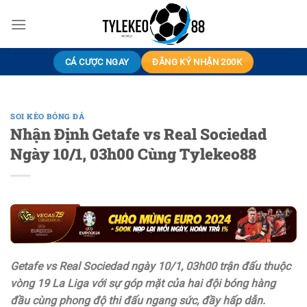
Chuyển
đến
nội
dung
CÁ CƯỢC NGAY
ĐĂNG KÝ NHẬN 200K
SOI KÈO BÓNG ĐÁ
Nhận Định Getafe vs Real Sociedad
Ngày 10/1, 03h00 Cùng Tylekeo88
Getafe vs Real Sociedad ngày 10/1, 03h00 trận đấu thuộc
vòng 19 La Liga với sự góp mặt của hai đội bóng hàng
đầu cùng phong độ thi đấu ngang sức, đầy hấp dẫn.