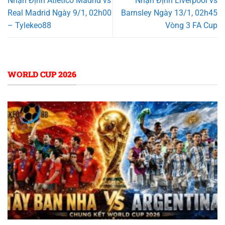
Nhận Định Atletico Madrid vs
Nhận Định Liverpool vs
Real Madrid Ngày 9/1, 02h00
Barnsley Ngày 13/1, 02h45
– Tylekeo88
Vòng 3 FA Cup
WORLD CUP 2026