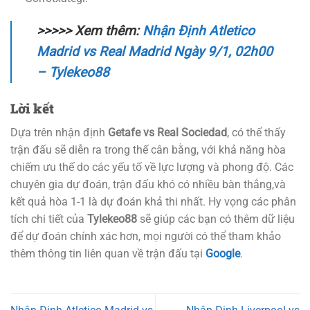
>>>>> Xem thêm:
Nhận Định Atletico
Madrid vs Real Madrid Ngày 9/1, 02h00
– Tylekeo88
Lời kết
Dựa trên nhận định
Getafe vs Real Sociedad
, có thể thấy
trận đấu sẽ diễn ra trong thế cân bằng, với khả năng hòa
chiếm ưu thế do các yếu tố về lực lượng và phong độ. Các
chuyên gia dự đoán, trận đấu khó có nhiều bàn thắng,và
kết quả hòa 1-1 là dự đoán khả thi nhất. Hy vọng các phân
tích chi tiết của
Tylekeo88
sẽ giúp các bạn có thêm dữ liệu
để dự đoán chính xác hơn,
mọi người có thể tham khảo
thêm thông tin liên quan về trận đấu tại
Google
.