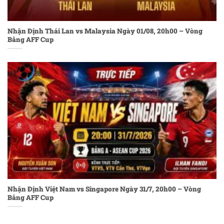
Nhận Định Thái Lan vs Malaysia Ngày 01/08, 20h00 – Vòng
Bảng AFF Cup
Nhận Định Việt Nam vs Singapore Ngày 31/7, 20h00 – Vòng
Bảng AFF Cup