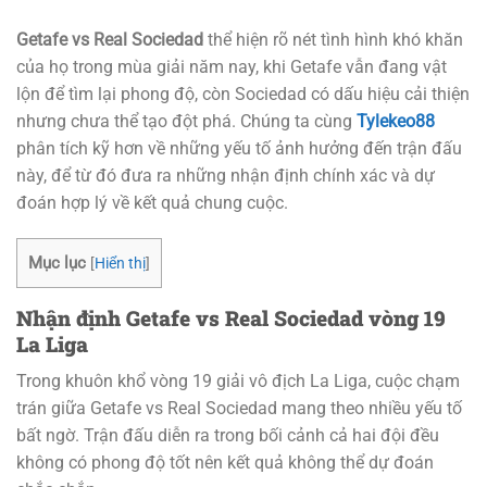
Getafe vs Real Sociedad
thể hiện rõ nét tình hình khó khăn
của họ trong mùa giải năm nay, khi Getafe vẫn đang vật
lộn để tìm lại phong độ, còn Sociedad có dấu hiệu cải thiện
nhưng chưa thể tạo đột phá. Chúng ta cùng
Tylekeo88
phân tích kỹ hơn về những yếu tố ảnh hưởng đến trận đấu
này, để từ đó đưa ra những nhận định chính xác và dự
đoán hợp lý về kết quả chung cuộc.
Mục lục
[
Hiển thị
]
Nhận định Getafe vs Real Sociedad vòng 19
La Liga
Trong khuôn khổ vòng 19 giải vô địch La Liga, cuộc chạm
trán giữa Getafe vs Real Sociedad mang theo nhiều yếu tố
bất ngờ. Trận đấu diễn ra trong bối cảnh cả hai đội đều
không có phong độ tốt nên kết quả không thể dự đoán