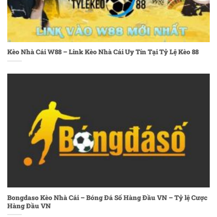
Kèo Nhà Cái W88 – Link Kèo Nhà Cái Uy Tín Tại Tỷ Lệ Kèo 88
Bongdaso Kèo Nhà Cái – Bóng Đá Số Hàng Đầu VN – Tỷ lệ Cược
Hàng Đầu VN