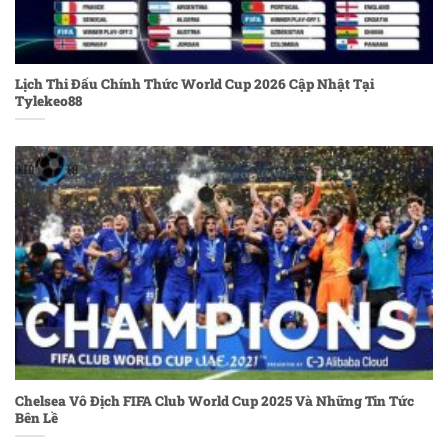
Lịch Thi Đấu Chính Thức World Cup 2026 Cập Nhật Tại
Tylekeo88
Chelsea Vô Địch FIFA Club World Cup 2025 Và Những Tin Tức
Bên Lề