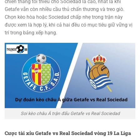
chiến thắng tối thiểu cho Sociedad là cao, nhất là khi
Getafe vẫn còn nhiều cầu thủ chấn thương và treo giò.
Chọn kèo hòa hoặc Sociedad chấp nhẹ trong trận này
được xem là hợp lý, khi cả hai đều có mục tiêu giữ vững vị
trí trong bảng xếp hạng.
Soi kèo châu Á trận đấu Getafe vs Real Sociedad
Cược tài xỉu Getafe vs Real Sociedad vòng 19 La Liga