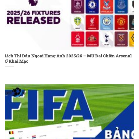
Lịch Thi Đấu Ngoại Hạng Anh 2025/26 – MU Đại Chiến Arsenal
Ở Khai Mạc