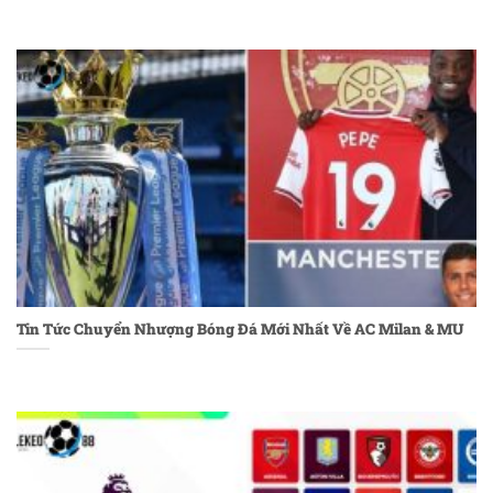
Tin Tức Chuyển Nhượng Bóng Đá Mới Nhất Về AC Milan & MU