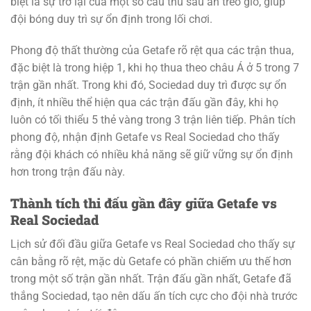
biệt là sự trở lại của một số cầu thủ sau án treo giò, giúp
đội bóng duy trì sự ổn định trong lối chơi.
Phong độ thất thường của Getafe rõ rệt qua các trận thua,
đặc biệt là trong hiệp 1, khi họ thua theo châu Á ở 5 trong 7
trận gần nhất. Trong khi đó, Sociedad duy trì được sự ổn
định, ít nhiều thể hiện qua các trận đấu gần đây, khi họ
luôn có tối thiểu 5 thẻ vàng trong 3 trận liên tiếp. Phân tích
phong độ, nhận định Getafe vs Real Sociedad cho thấy
rằng đội khách có nhiều khả năng sẽ giữ vững sự ổn định
hơn trong trận đấu này.
Thành tích thi đấu gần đây giữa Getafe vs
Real Sociedad
Lịch sử đối đầu giữa Getafe vs Real Sociedad cho thấy sự
cân bằng rõ rệt, mặc dù Getafe có phần chiếm ưu thế hơn
trong một số trận gần nhất. Trận đấu gần nhất, Getafe đã
thắng Sociedad, tạo nên dấu ấn tích cực cho đội nhà trước