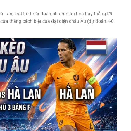
à Lan, loại trừ hoàn toàn phương án hòa hay thắng tối
, cửa thắng cách biệt của đại diện châu Âu (dự đoán 4-0