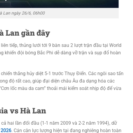
à Lan ngày 26/6, 06h00
Hà Lan gần đây
ên tiếp, thủng lưới tới 9 bàn sau 2 lượt trận đầu tại World
g khiến đội bóng Bắc Phi dễ dàng vỡ trận và sụp đổ hoàn
hiến thắng hủy diệt 5-1 trước Thụy Điển. Các ngôi sao tấn
ng độ rất cao, giúp đại diện châu Âu đa dạng hóa các
 “Cơn lốc màu da cam” thoải mái kiểm soát nhịp độ để vừa
sia vs Hà Lan
 cả hai lần đối đầu (1-1 năm 2009 và 2-2 năm 1994), dữ
 2026
. Cán cân lực lượng hiện tại đang nghiêng hoàn toàn