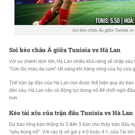
Soi kèo châu Âu giữa Tunisia vs 
Soi kèo châu Á giữa Tunisia vs Hà Lan
Với sự chênh lệch lớn, Hà Lan nhiều khả năng sẽ chấp sâu từ
“Cơn lốc màu da cam” rất sáng khi hàng công của họ vừa ghi
Thế trận áp đảo của Hà Lan còn được thể hiện qua dự báo t
dẫn sâu, Hà Lan vẫn có động lực bùng nổ để chốt ngôi đầu 
hơn.
Kèo tài xỉu của trận đấu Tunisia vs Hà Lan
Dự báo tổng bàn thắng từ 3 đến 5 bàn cho thấy trận đấu 
“siêu bùng nổ”. Với các tỷ số gợi ý 4-0 hoặc 4-1, cửa Tài t