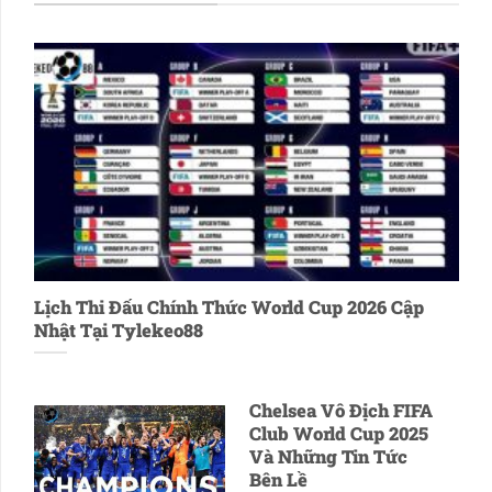
Lịch Thi Đấu Chính Thức World Cup 2026 Cập
Nhật Tại Tylekeo88
Chelsea Vô Địch FIFA
Club World Cup 2025
Và Những Tin Tức
Bên Lề