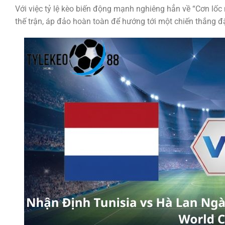
Với việc tỷ lệ kèo biến động mạnh nghiêng hẳn về “Cơn lố
thế trận, áp đảo hoàn toàn để hướng tới một chiến thắng đậ