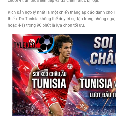
chuỗi 4 trận thua liên tiếp và đã chính thức bị loại.
Kịch bản hợp lý nhất là một chiến thắng áp đảo dành cho H
thiểu. Do Tunisia không thể duy trì sự tập trung phòng ngự
hoặc 4-1) trong 90 phút là lựa chọn tối ưu.