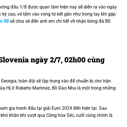
vòng đấu 1/8 được quan tâm hiện nay sẽ diễn ra vào ngày
 kỳ cao, vé tấm vào vòng tứ kết gần như trong tay khi gặp
èo 88
sẽ chia sẻ đến anh em chi tiết về nhận bóng đá Bồ
Slovenia ngày 2/7, 02h00 cùng
 Georgia, toàn đội sẽ tập trung vào để chuẩn bị cho trận
 của HLV Roberto Martinez, Bồ Đào Nha là một trong những
m gia tranh đấu tại giải Euro 2024 đến hiện tại. Sau
 khó khăn khi vượt qua Cộng hòa Séc, cuối cùng chính là