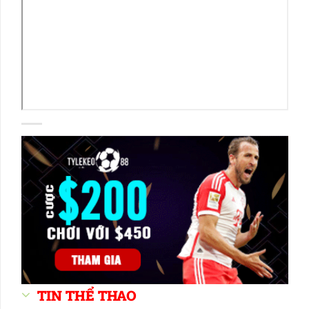
TIN THỂ THAO