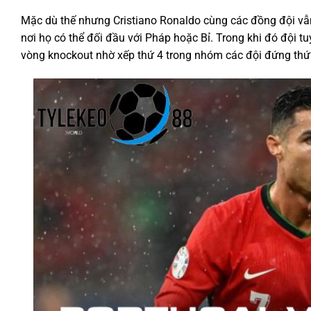
Mặc dù thế nhưng Cristiano Ronaldo cùng các đồng đội vẫn
nơi họ có thể đối đầu với Pháp hoặc Bỉ. Trong khi đó đội t
vòng knockout nhờ xếp thứ 4 trong nhóm các đội đứng thứ 