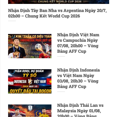
Nhận Định Tây Ban Nha vs Argentina Ngày 20/7,
02h00 – Chung Kết World Cup 2026
Nhận Định Việt Nam
vs Campuchia Ngày
07/08, 20h00 – Vòng
Bảng AFF Cup
Nhận Định Indonesia
vs Việt Nam Ngày
03/08, 20h30 – Vòng
Bảng AFF Cup
Nhận Định Thái Lan vs
Malaysia Ngày 01/08,
20h00 – Vòng Bảng