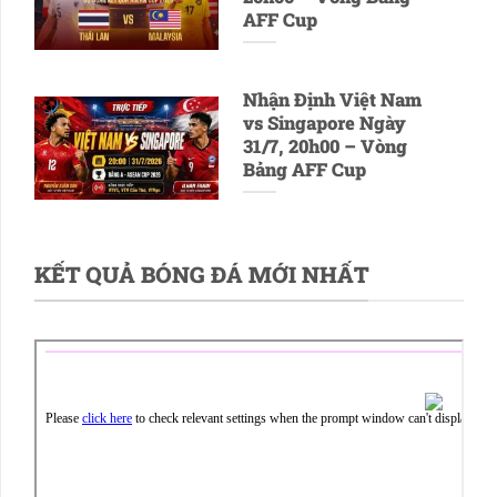
AFF Cup
Nhận Định Việt Nam
vs Singapore Ngày
31/7, 20h00 – Vòng
Bảng AFF Cup
KẾT QUẢ BÓNG ĐÁ MỚI NHẤT