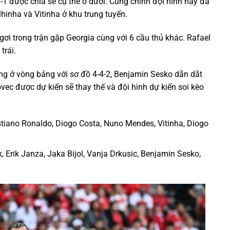
-1 được chia sẻ cụ thể ở dưới. Cũng chính đội hình này đã
hinha và Vitinha ở khu trung tuyến.
gơi trong trận gặp Georgia cùng với 6 cầu thủ khác. Rafael
trái.
ụng ở vòng bảng với sơ đồ 4-4-2, Benjamin Sesko dẫn dắt
ovec được dự kiến sẽ thay thế và đội hình dự kiến soi kèo
stiano Ronaldo, Diogo Costa, Nuno Mendes, Vitinha, Diogo
, Erik Janza, Jaka Bijol, Vanja Drkusic, Benjamin Sesko,