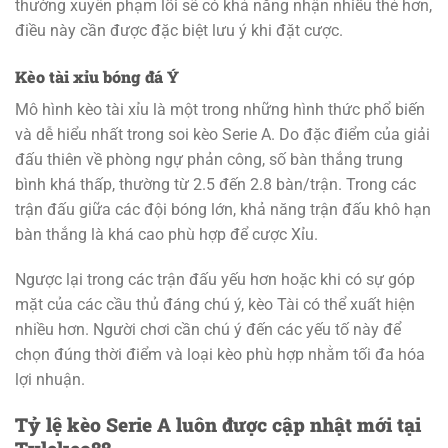
thường xuyên phạm lỗi sẽ có khả năng nhận nhiều thẻ hơn,
điều này cần được đặc biệt lưu ý khi đặt cược.
Kèo tài xỉu bóng đá Ý
Mô hình kèo tài xỉu là một trong những hình thức phổ biến
và dễ hiểu nhất trong soi kèo Serie A. Do đặc điểm của giải
đấu thiên về phòng ngự phản công, số bàn thắng trung
bình khá thấp, thường từ 2.5 đến 2.8 bàn/trận. Trong các
trận đấu giữa các đội bóng lớn, khả năng trận đấu khô hạn
bàn thắng là khá cao phù hợp để cược Xỉu.
Ngược lại trong các trận đấu yếu hơn hoặc khi có sự góp
mặt của các cầu thủ đáng chú ý, kèo Tài có thể xuất hiện
nhiều hơn. Người chơi cần chú ý đến các yếu tố này để
chọn đúng thời điểm và loại kèo phù hợp nhằm tối đa hóa
lợi nhuận.
Tỷ lệ kèo Serie A luôn được cập nhật mới tại