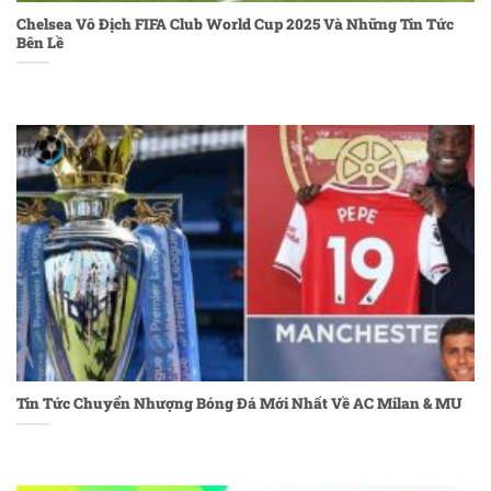
Chelsea Vô Địch FIFA Club World Cup 2025 Và Những Tin Tức
Bên Lề
Tin Tức Chuyển Nhượng Bóng Đá Mới Nhất Về AC Milan & MU