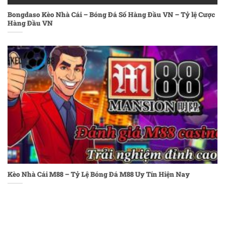
Bongdaso Kèo Nhà Cái – Bóng Đá Số Hàng Đầu VN – Tỷ lệ Cược
Hàng Đầu VN
Kèo Nhà Cái M88 – Tỷ Lệ Bóng Đá M88 Uy Tín Hiện Nay