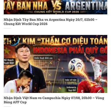
Nhận Định Tây Ban Nha vs Argentina Ngày 20/7, 02h00 –
Chung Kết World Cup 2026
Nhận Định Việt Nam vs Campuchia Ngày 07/08, 20h00 – Vòng
Bảng AFF Cup