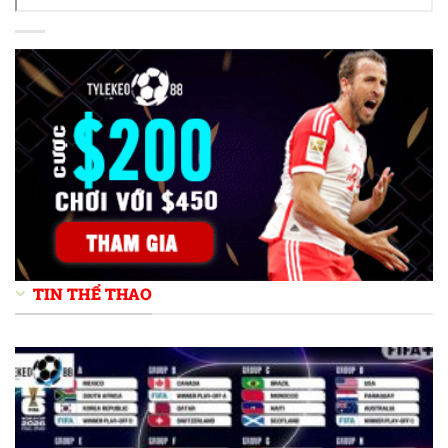
TIN THỂ THAO