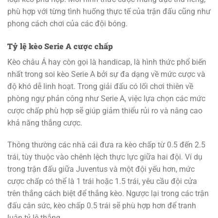
phù hợp với từng tình huống thực tế của trận đấu cũng như
phong cách chơi của các đội bóng.
Tỷ lệ kèo Serie A cược chấp
Kèo châu Á hay còn gọi là handicap, là hình thức phổ biến
nhất trong soi kèo Serie A bởi sự đa dạng về mức cược và
độ khó dễ linh hoạt. Trong giải đấu có lối chơi thiên về
phòng ngự phản công như Serie A, việc lựa chọn các mức
cược chấp phù hợp sẽ giúp giảm thiểu rủi ro và nâng cao
khả năng thắng cược.
Thông thường các nhà cái đưa ra kèo chấp từ 0.5 đến 2.5
trái, tùy thuộc vào chênh lệch thực lực giữa hai đội. Ví dụ
trong trận đấu giữa Juventus và một đội yếu hơn, mức
cược chấp có thể là 1 trái hoặc 1.5 trái, yêu cầu đội cửa
trên thắng cách biệt để thắng kèo. Ngược lại trong các trận
đấu cân sức, kèo chấp 0.5 trái sẽ phù hợp hơn để tranh
luận tỷ lệ thắng.