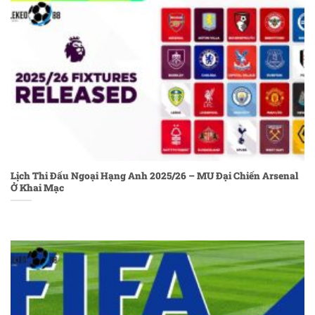
Lịch Thi Đấu Ngoại Hạng Anh 2025/26 – MU Đại Chiến Arsenal
Ở Khai Mạc