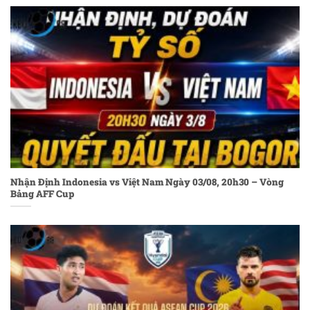
Nhận Định Indonesia vs Việt Nam Ngày 03/08, 20h30 – Vòng
Bảng AFF Cup