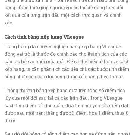
bằng thể thức sân nhà – sân khách để đảm bảo tính công
bằng, đồng thời giúp người xem có thể dễ dàng theo dõi
kết quả của từng trận đấu một cách trực quan và chính
xác.
Cách tính bảng xếp hạng VLeague
Trong bóng đá chuyên nghiệp bang xep hang VLeague
đóng vai trò là thước đo chính xác cho thành tích của các
câu lạc bộ sau mỗi mùa giải. Để có thể hiểu rõ hơn về cách
xếp hạng, ta cần phân tích các tiêu chí, các bước tính điểm
cũng như cách các đội bóng được xếp hạng theo thứ tự.
Thông thường bảng xếp hạng dựa trên tổng số điểm tích
lũy của mỗi đội sau tất cả các trận đấu. Trong VLeague
cách tính điểm rất đơn giản, dựa trên nguyên tắc điểm đạt
được sau mỗi trận: thắng được 3 điểm, hòa 1 điểm, thua 0
điểm.
Sau đó đội bóng có tổng điểm cao hơn sẽ đứng trên, ngoài