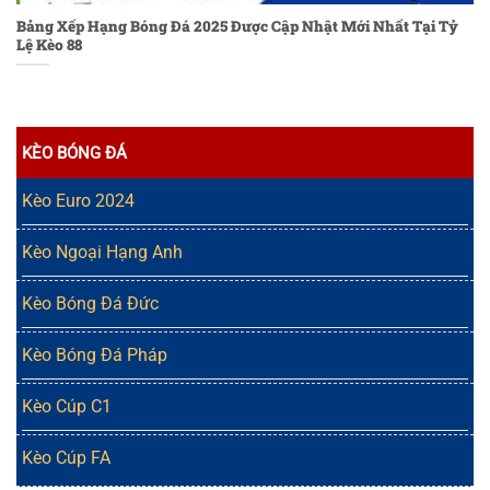
Bảng Xếp Hạng Bóng Đá 2025 Được Cập Nhật Mới Nhất Tại Tỷ
Lệ Kèo 88
KÈO BÓNG ĐÁ
Kèo Euro 2024
Kèo Ngoại Hạng Anh
Kèo Bóng Đá Đức
Kèo Bóng Đá Pháp
Kèo Cúp C1
Kèo Cúp FA