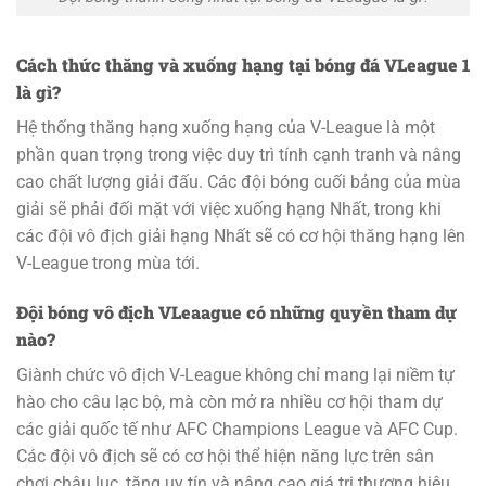
Cách thức thăng và xuống hạng tại bóng đá VLeague 1
là gì?
Hệ thống thăng hạng xuống hạng của V-League là một
phần quan trọng trong việc duy trì tính cạnh tranh và nâng
cao chất lượng giải đấu. Các đội bóng cuối bảng của mùa
giải sẽ phải đối mặt với việc xuống hạng Nhất, trong khi
các đội vô địch giải hạng Nhất sẽ có cơ hội thăng hạng lên
V-League trong mùa tới.
Đội bóng vô địch VLeaague có những quyền tham dự
nào?
Giành chức vô địch V-League không chỉ mang lại niềm tự
hào cho câu lạc bộ, mà còn mở ra nhiều cơ hội tham dự
các giải quốc tế như AFC Champions League và AFC Cup.
Các đội vô địch sẽ có cơ hội thể hiện năng lực trên sân
chơi châu lục, tăng uy tín và nâng cao giá trị thương hiệu.