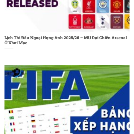
Lịch Thi Đấu Ngoại Hạng Anh 2025/26 – MU Đại Chiến Arsenal
Ở Khai Mạc