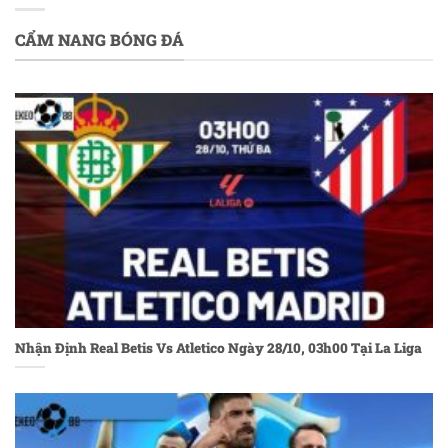
CẨM NANG BÓNG ĐÁ
Nhận Định Real Betis Vs Atletico Ngày 28/10, 03h00 Tại La Liga