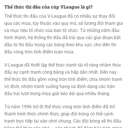
Thể thức thi đấu của cúp VLeague là gì?
Thể thức thi đấu của V-League đã có nhiều sự thay đổi
qua các mùa, tùy thuộc vào quy mô, số lượng đội tham gia
và mục tiêu tổ chức của ban tổ chức. Từ những năm đầu
hình thành, hệ thống thi đấu đã trải qua các giai đoạn bắt
đầu từ thi đấu trong các bảng theo khu vực, cho đến thi
đấu vòng tròn tính điểm toàn mùa.
V-League đã thiết lập thể thức tranh tài rõ ràng nhằm thúc
đẩy sự cạnh tranh công bằng và hấp dẫn nhất. Đến nay
thể thức thi đấu gồm vòng tròn tính điểm, chia nhóm tranh
vô địch, nhóm tránh xuống hạng và định dạng các trận
đấu hai lượt trong mùa giải kéo dài qua nhiều tháng.
Từ năm 1996 trở đi thể thức vòng tròn tính điểm đã trở
thành hình thức chính thức, giúp đội bóng có thể cạnh
tranh trực tiếp tại sân chơi chung. Các đội bóng sẽ thi đấu