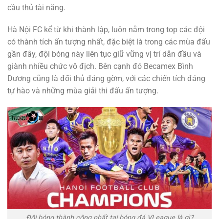
cầu thủ tài năng.
Hà Nội FC kể từ khi thành lập, luôn nằm trong top các đội
có thành tích ấn tượng nhất, đặc biệt là trong các mùa đấu
gần đây, đội bóng này liên tục giữ vững vị trí dẫn đầu và
giành nhiều chức vô địch. Bên cạnh đó Becamex Bình
Dương cũng là đối thủ đáng gờm, với các chiến tích đáng
tự hào và những mùa giải thi đấu ấn tượng.
Đội bóng thành công nhất tại bóng đá VLeague là gì?