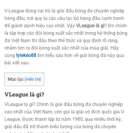
V-League đóng vai trò là giải đấu bóng đá chuyên nghiệp
hàng đầu, nơi quy tụ các câu lạc bộ hàng đầu cạnh tranh
để giành danh hiệu cao nhất. Vậy
VLeague là gì
? Đó chính
là tập hợp các đội bóng xuất sắc nhất trong hệ thống bóng
đá Việt Nam thi đấu theo thể thức và quy định rõ ràng,
nhằm tìm ra đội bóng xuất sắc nhất của mùa giải. Hãy
cùng
tylekeo88
tìm hiểu sâu hơn về giải bóng đá này qua
bài viết sau.
Mục lục
[
Hiển thị
]
VLeague là gì?
VLeague là gì? Chính là giải đấu bóng đá chuyên nghiệp
cao nhất của Việt Nam, còn gọi là giải vô địch quốc gia V-
League. Được thành lập từ năm 1980, qua nhiều thời kỳ,
giải đấu đã trở thành biểu tượng của bóng đá chuyên