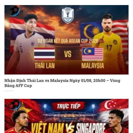
Nhận Định Thái Lan vs Malaysia Ngày 01/08, 20h00 – Vòng
Bảng AFF Cup