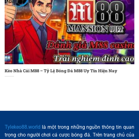
Kèo Nhà Cái M88 – Tỷ Lệ Bóng Đá M88 Uy Tín Hiện Nay
Tylekeo88.world
là một trong những nguồn thông tin quan
trọng cho người chơi cá cược bóng đá. Trên trang chủ của