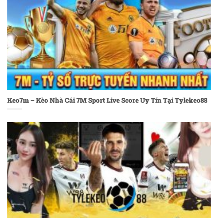
Keo7m – Kèo Nhà Cái 7M Sport Live Score Uy Tín Tại Tylekeo88