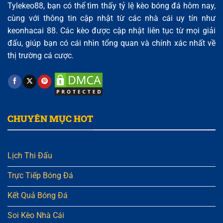
Tylekeo88, bạn có thể tìm thấy tỷ lệ kèo bóng đá hôm nay,
cùng với thông tin cập nhật từ các nhà cái uy tín như
keonhacai 88. Các kèo được cập nhật liên tục từ mọi giải
đấu, giúp bạn có cái nhìn tổng quan và chính xác nhất về
thị trường cá cược.
CHUYÊN MỤC HOT
Lịch Thi Đấu
Trực Tiếp Bóng Đá
Kết Quả Bóng Đá
Soi Kèo Nhà Cái