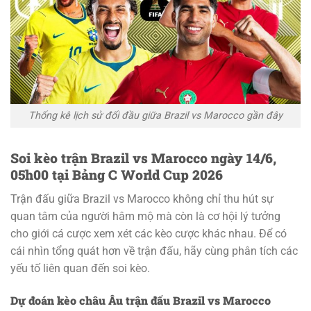
Thống kê lịch sử đối đầu giữa Brazil vs Marocco gần đây
Soi kèo trận Brazil vs Marocco ngày 14/6,
05h00 tại Bảng C World Cup 2026
Trận đấu giữa Brazil vs Marocco không chỉ thu hút sự
quan tâm của người hâm mộ mà còn là cơ hội lý tưởng
cho giới cá cược xem xét các kèo cược khác nhau. Để có
cái nhìn tổng quát hơn về trận đấu, hãy cùng phân tích các
yếu tố liên quan đến soi kèo.
Dự đoán kèo châu Âu trận đấu Brazil vs Marocco