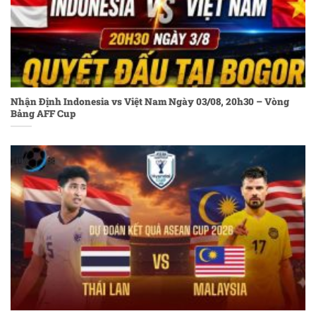
Nhận Định Indonesia vs Việt Nam Ngày 03/08, 20h30 – Vòng
Bảng AFF Cup