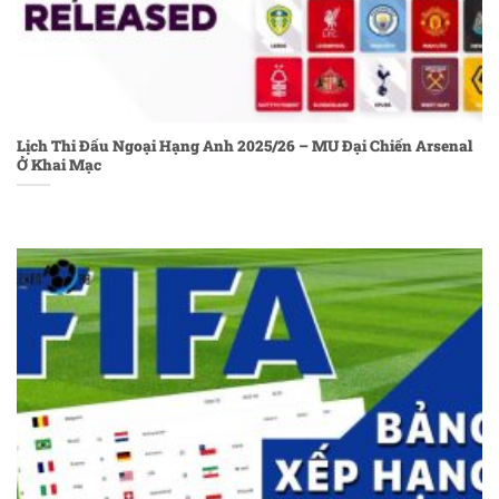
Lịch Thi Đấu Ngoại Hạng Anh 2025/26 – MU Đại Chiến Arsenal
Ở Khai Mạc