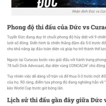
Nhận định Đức vs Cur
Phong độ thi đấu của Đức vs Cura
Tuyển Đức đang duy trì chuỗi phong độ hủy diệt với 9 chiến t
lưới số đông. Điển hình là chiến thắng đậm đà 5-0 trước đ
cho khả năng áp đảo toàn diện và giúp họ trở thành thế l
Ngược lại Curacao bước vào giải đấu với hành trang phong 
78 tuổi Dick Advocaat, đại diện vùng CONCACAF chủ động 
Tuy nhiên việc dễ dàng vỡ trận và để thua 0-3 trước một đ
của họ. Rõ ràng, điểm tựa phong độ đang nghiêng hẳn về “C
kèo World Cup trước giờ bóng lăn.
Lịch sử thi đấu gần đây giữa Đức