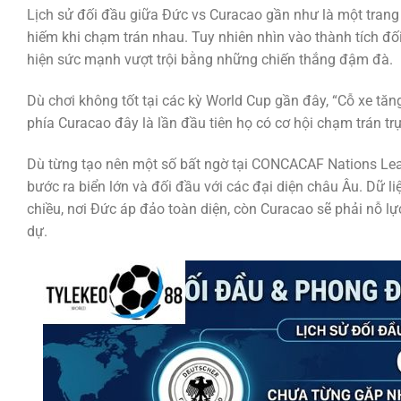
Lịch sử đối đầu giữa Đức vs Curacao gần như là một trang 
hiếm khi chạm trán nhau. Tuy nhiên nhìn vào thành tích đ
hiện sức mạnh vượt trội bằng những chiến thắng đậm đà.
Dù chơi không tốt tại các kỳ World Cup gần đây, “Cỗ xe tăn
phía Curacao đây là lần đầu tiên họ có cơ hội chạm trán trự
Dù từng tạo nên một số bất ngờ tại CONCACAF Nations Lea
bước ra biển lớn và đối đầu với các đại diện châu Âu. Dữ l
chiều, nơi Đức áp đảo toàn diện, còn Curacao sẽ phải nỗ 
dự.