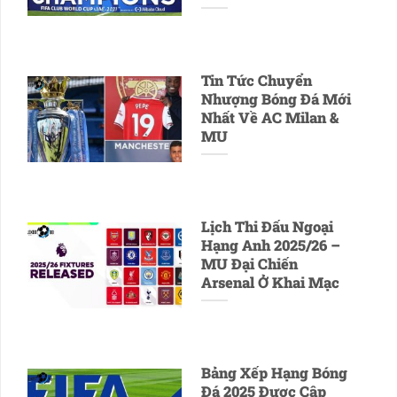
Tin Tức Chuyển
Nhượng Bóng Đá Mới
Nhất Về AC Milan &
MU
Lịch Thi Đấu Ngoại
Hạng Anh 2025/26 –
MU Đại Chiến
Arsenal Ở Khai Mạc
Bảng Xếp Hạng Bóng
Đá 2025 Được Cập