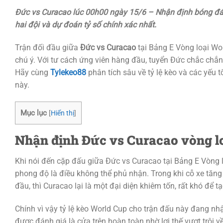
Đức vs Curacao lúc 00h00 ngày 15/6 – Nhận định bóng đá V
hai đội và dự đoán tỷ số chính xác nhất.
Trận đối đầu giữa
Đức vs Curacao
tại Bảng E Vòng loại Wo
chú ý. Với tư cách ứng viên hàng đầu, tuyển Đức chắc chắ
Hãy cùng
Tylekeo88
phân tích sâu về tỷ lệ kèo và các yếu 
này.
Mục lục
[
Hiển thị
]
Nhận định Đức vs Curacao vòng l
Khi nói đến cặp đấu giữa Đức vs Curacao tại Bảng E Vòng l
phong độ là điều không thể phủ nhận. Trong khi cỗ xe tăng
đầu, thì Curacao lại là một đại diện khiêm tốn, rất khó để 
Chính vì vậy tỷ lệ kèo World Cup cho trận đấu này đang nhậ
được đánh giá là cửa trên hoàn toàn nhờ lợi thế vượt trội 