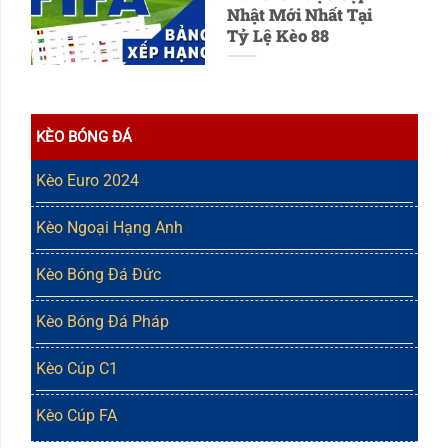
Nhật Mới Nhất Tại
Tỷ Lệ Kèo 88
KÈO BÓNG ĐÁ
Kèo Euro 2024
Kèo Ngoại Hạng Anh
Kèo Bóng Đá Đức
Kèo Bóng Đá Pháp
Kèo Cúp C1
Kèo Cúp FA