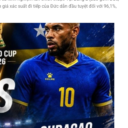
giá xác suất đi tiếp của Đức dẫn đầu tuyệt đối với 96,1%,