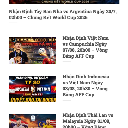
Nhận Định Tây Ban Nha vs Argentina Ngày 20/7,
02h00 – Chung Kết World Cup 2026
Nhận Định Việt Nam
vs Campuchia Ngày
07/08, 20h00 – Vòng
Bảng AFF Cup
Nhận Định Indonesia
vs Việt Nam Ngày
03/08, 20h30 – Vòng
Bảng AFF Cup
Nhận Định Thái Lan vs
Malaysia Ngày 01/08,
20h00 – Vòng Bảng