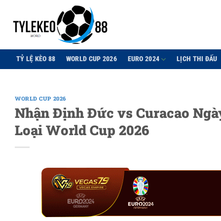
Chuyển
đến
nội
dung
TỶ LỆ KÈO 88
WORLD CUP 2026
EURO 2024
LỊCH THI ĐẤU
WORLD CUP 2026
Nhận Định Đức vs Curacao Ngày
Loại World Cup 2026