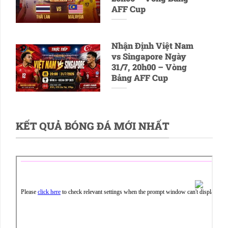
AFF Cup
Nhận Định Việt Nam
vs Singapore Ngày
31/7, 20h00 – Vòng
Bảng AFF Cup
KẾT QUẢ BÓNG ĐÁ MỚI NHẤT