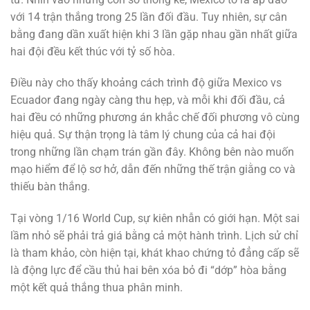
với 14 trận thắng trong 25 lần đối đầu. Tuy nhiên, sự cân
bằng đang dần xuất hiện khi 3 lần gặp nhau gần nhất giữa
hai đội đều kết thúc với tỷ số hòa.
Điều này cho thấy khoảng cách trình độ giữa Mexico vs
Ecuador đang ngày càng thu hẹp, và mỗi khi đối đầu, cả
hai đều có những phương án khắc chế đối phương vô cùng
hiệu quả. Sự thận trọng là tâm lý chung của cả hai đội
trong những lần chạm trán gần đây. Không bên nào muốn
mạo hiểm để lộ sơ hở, dẫn đến những thế trận giằng co và
thiếu bàn thắng.
Tại vòng 1/16 World Cup, sự kiên nhẫn có giới hạn. Một sai
lầm nhỏ sẽ phải trả giá bằng cả một hành trình. Lịch sử chỉ
là tham khảo, còn hiện tại, khát khao chứng tỏ đẳng cấp sẽ
là động lực để cầu thủ hai bên xóa bỏ đi “dớp” hòa bằng
một kết quả thắng thua phân minh.