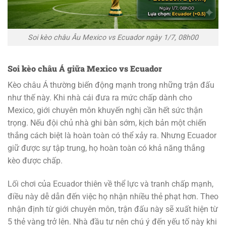
Soi kèo châu Âu Mexico vs Ecuador ngày 1/7, 08h00
Soi kèo châu Á giữa Mexico vs Ecuador
Kèo châu Á thường biến động mạnh trong những trận đấu
như thế này. Khi nhà cái đưa ra mức chấp dành cho
Mexico, giới chuyên môn khuyến nghị cần hết sức thận
trọng. Nếu đội chủ nhà ghi bàn sớm, kịch bản một chiến
thắng cách biệt là hoàn toàn có thể xảy ra. Nhưng Ecuador
giữ được sự tập trung, họ hoàn toàn có khả năng thắng
kèo được chấp.
Lối chơi của Ecuador thiên về thể lực và tranh chấp mạnh,
điều này dễ dẫn đến việc họ nhận nhiều thẻ phạt hơn. Theo
nhận định từ giới chuyên môn, trận đấu này sẽ xuất hiện từ
5 thẻ vàng trở lên. Nhà đầu tư nên chú ý đến yếu tố này khi