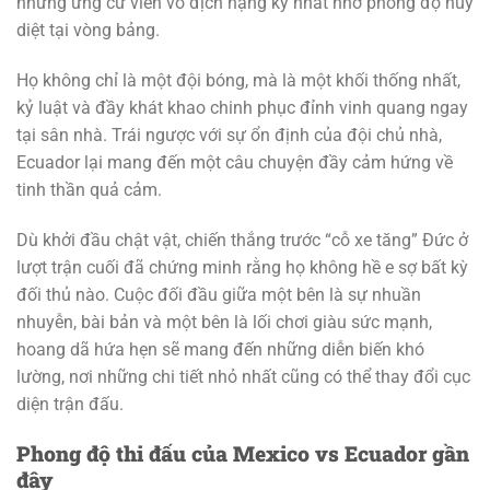
những ứng cử viên vô địch nặng ký nhất nhờ phong độ hủy
diệt tại vòng bảng.
Họ không chỉ là một đội bóng, mà là một khối thống nhất,
kỷ luật và đầy khát khao chinh phục đỉnh vinh quang ngay
tại sân nhà. Trái ngược với sự ổn định của đội chủ nhà,
Ecuador lại mang đến một câu chuyện đầy cảm hứng về
tinh thần quả cảm.
Dù khởi đầu chật vật, chiến thắng trước “cỗ xe tăng” Đức ở
lượt trận cuối đã chứng minh rằng họ không hề e sợ bất kỳ
đối thủ nào. Cuộc đối đầu giữa một bên là sự nhuần
nhuyễn, bài bản và một bên là lối chơi giàu sức mạnh,
hoang dã hứa hẹn sẽ mang đến những diễn biến khó
lường, nơi những chi tiết nhỏ nhất cũng có thể thay đổi cục
diện trận đấu.
Phong độ thi đấu của Mexico vs Ecuador gần
đây