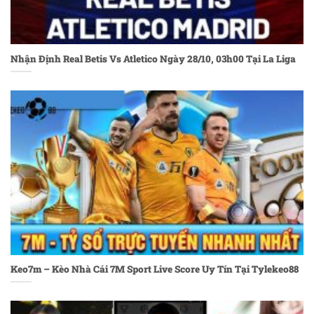
Nhận Định Real Betis Vs Atletico Ngày 28/10, 03h00 Tại La Liga
Keo7m – Kèo Nhà Cái 7M Sport Live Score Uy Tín Tại Tylekeo88