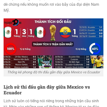
dè chừng nếu không muốn rơi vào bẫy của đại diện Nam
Mỹ.
Thống kê phong độ thi đấu gần đây giữa Mexico vs Ecuador
Lịch sử thi đấu gần đây giữa Mexico vs
Ecuador
Lịch sử luôn có tiếng nói riêng trong những trận cầu sinh
tử. Nhìn vào những con số thống kê, Mexico tỏ ra áp đảo