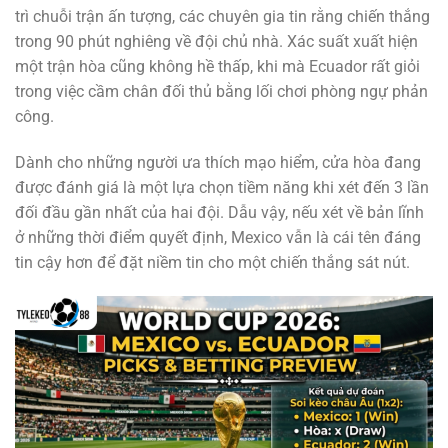
trì chuỗi trận ấn tượng, các chuyên gia tin rằng chiến thắng
trong 90 phút nghiêng về đội chủ nhà. Xác suất xuất hiện
một trận hòa cũng không hề thấp, khi mà Ecuador rất giỏi
trong việc cầm chân đối thủ bằng lối chơi phòng ngự phản
công.
Dành cho những người ưa thích mạo hiểm, cửa hòa đang
được đánh giá là một lựa chọn tiềm năng khi xét đến 3 lần
đối đầu gần nhất của hai đội. Dẫu vậy, nếu xét về bản lĩnh
ở những thời điểm quyết định, Mexico vẫn là cái tên đáng
tin cậy hơn để đặt niềm tin cho một chiến thắng sát nút.