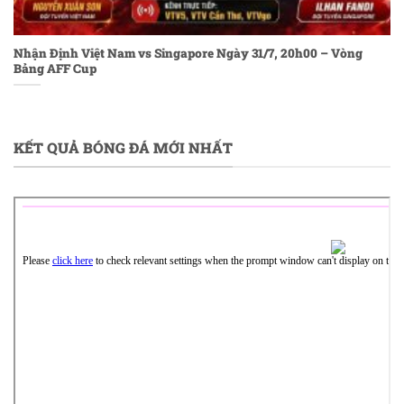
Nhận Định Việt Nam vs Singapore Ngày 31/7, 20h00 – Vòng
Bảng AFF Cup
KẾT QUẢ BÓNG ĐÁ MỚI NHẤT