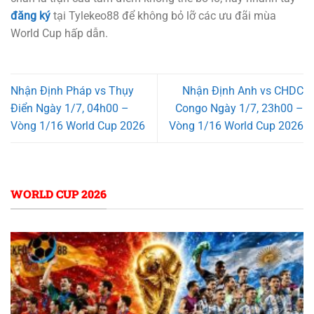
đăng ký
tại Tylekeo88 để không bỏ lỡ các ưu đãi mùa
World Cup hấp dẫn.
Nhận Định Pháp vs Thụy
Nhận Định Anh vs CHDC
Điển Ngày 1/7, 04h00 –
Congo Ngày 1/7, 23h00 –
Vòng 1/16 World Cup 2026
Vòng 1/16 World Cup 2026
WORLD CUP 2026