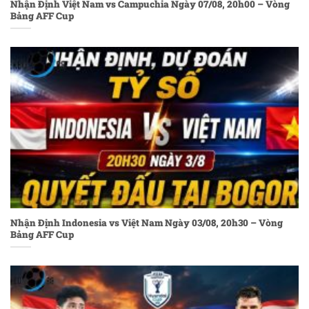
Nhận Định Việt Nam vs Campuchia Ngày 07/08, 20h00 – Vòng
Bảng AFF Cup
Nhận Định Indonesia vs Việt Nam Ngày 03/08, 20h30 – Vòng
Bảng AFF Cup