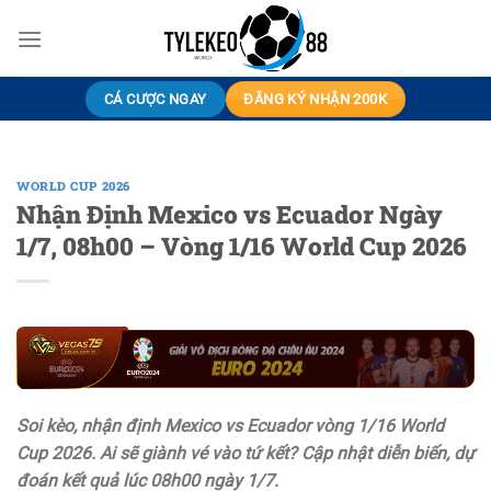
Chuyển
đến
nội
dung
CÁ CƯỢC NGAY
ĐĂNG KÝ NHẬN 200K
WORLD CUP 2026
Nhận Định Mexico vs Ecuador Ngày
1/7, 08h00 – Vòng 1/16 World Cup 2026
Soi kèo, nhận định Mexico vs Ecuador vòng 1/16 World
Cup 2026. Ai sẽ giành vé vào tứ kết? Cập nhật diễn biến, dự
đoán kết quả lúc 08h00 ngày 1/7.