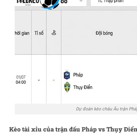
Dự đoán kèo châu Âu trận Pháp
Kèo tài xỉu của trận đấu Pháp vs Thụy Điể