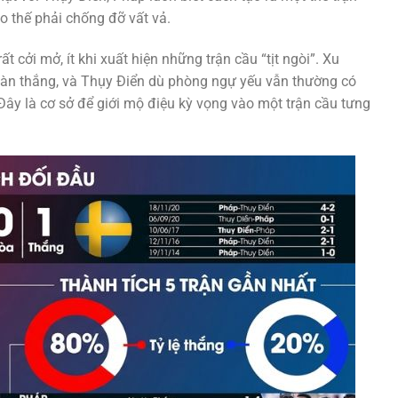
o thế phải chống đỡ vất vả.
 cởi mở, ít khi xuất hiện những trận cầu “tịt ngòi”. Xu
àn thắng, và Thụy Điển dù phòng ngự yếu vẫn thường có
ây là cơ sở để giới mộ điệu kỳ vọng vào một trận cầu tưng