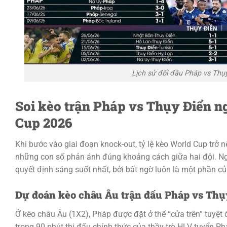
Lịch sử đối đầu Pháp vs Thụy
Soi kèo trận Pháp vs Thụy Điển ng
Cup 2026
Khi bước vào giai đoạn knock-out, tỷ lệ kèo World Cup trở
những con số phản ánh đúng khoảng cách giữa hai đội. Ngườ
quyết định sáng suốt nhất, bởi bất ngờ luôn là một phần củ
Dự đoán kèo châu Âu trận đấu Pháp vs Thụ
Ở kèo châu Âu (1X2), Pháp được đặt ở thế “cửa trên” tuyệt 
trong 90 phút thi đấu chính thức của thầy trò HLV tuyển P